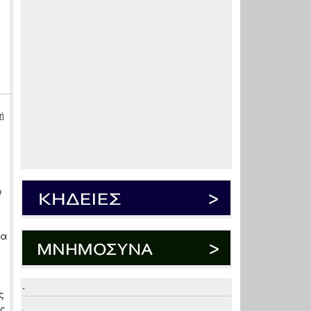
ή
ν
να
.
ς
ής
.