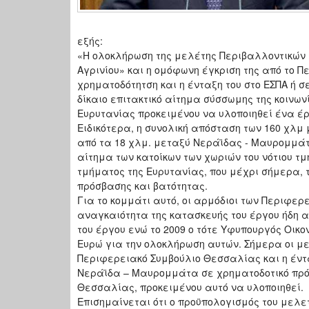
εξής:
«Η ολοκλήρωση της μελέτης Περιβαλλοντικών 
Αγρινίου» και η ομόφωνη έγκριση της από το 
χρηματοδότητση και η ένταξη του στο ΕΣΠΑ ή
δίκαιο επιτακτικό αίτημα σύσσωμης της κοιν
Ευρυτανίας προκειμένου να υλοποιηθεί ένα έργ
Ειδικότερα, η συνολική απόσταση των 160 χλμ
από τα 18 χλμ. μεταξύ Νεράϊδας - Μαυρομμάτ
αίτημα των κατοίκων των χωριών του νότιου τ
τμήματος της Ευρυτανίας, που μέχρι σήμερα, 
πρόσβασης και βατότητας.
Για το κομμάτι αυτό, οι αρμόδιοι των Περιφ
αναγκαιότητα της κατασκευής του έργου ήδη α
του έργου ενώ το 2009 ο τότε Υφυπουργός Οικο
Ευρώ για την ολοκλήρωση αυτών. Σήμερα οι μ
Περιφερειακό Συμβούλιο Θεσσαλίας και η έντ
Νεράϊδα – Μαυρομμάτα σε χρηματοδοτικό πρ
Θεσσαλίας, προκειμένου αυτό να υλοποιηθεί.
Επισημαίνεται ότι ο προϋπολογισμός του μελ