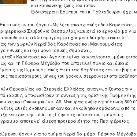
και κοινωνικής ζωής του τόπου
Ειδικότερα η Ερώτηση του κ. Ταλιαδούρου έχει 
Επιπτώσεων του έργου «Μελέτη επαρχιακής οδού Καρδίτσας –
Περιφερειακό Συμβούλιο Θεσσαλίας καθιστά το έργο ώριμο για
 σε οποιοδήποτε άλλο πρόγραμμα χρηματοδότησης αποτελεί
ωνίας των χωριών Νεράϊδας Καρδίτσας και Μαυρομμάτας
ο εθνικής και όχι μόνο τοπικής σημασίας.
 μεταξύ Καρδίτσας και Αγρινίου είναι ασφαλτοστρωμένη εκτό
ας και τη Γέφυρα Μέγδοβα που αποτελεί πάγιο και δίκαιο
μήματος της Περιφερειακής Ενότητας Καρδίτσας και του βόρειο
τους περισσότερους μήνες του χρόνου, στερούνται οποιασδήπο
ερειών Θεσσαλίας και Στερεάς Ελλάδας, αναγνωρίζοντας την
πό το 2007, αποφασίζουν τη σύνταξη της οριστικής Προμελέτης
νομίας και Οικονομικών κ. Αθ. Μπούρας ενέκρινε πίστωση 500.0
ελέτες αυτές ολοκληρώθηκαν και εγκρίθηκαν ομόφωνα από το
αξη κατασκευής τόσο της Γέφυρας όσο και του τμήματος
όγραμμα αποτελεί άμεση προτεραιότητα της Περιφέρειας
ετώμενου έργου για το τμήμα Νεράιδα μέχρι Γέφυρα Μέγδοβα