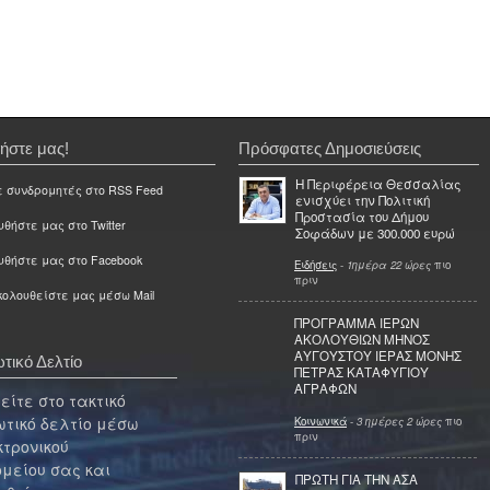
ήστε μας!
Πρόσφατες Δημοσιεύσεις
Η Περιφέρεια Θεσσαλίας
ε συνδρομητές στο RSS Feed
ενισχύει την Πολιτική
Προστασία του Δήμου
θήστε μας στο Twitter
Σοφάδων με 300.000 ευρώ
υθήστε μας στο Facebook
Ειδήσεις
-
1ημέρα 22 ώρες
πιο
πριν
ολουθείστε μας μέσω Mail
ΠΡΟΓΡΑΜΜΑ ΙΕΡΩΝ
ΑΚΟΛΟΥΘΙΩΝ ΜΗΝΟΣ
ΑΥΓΟΥΣΤΟΥ ΙΕΡΑΣ ΜΟΝΗΣ
τικό Δελτίο
ΠΕΤΡΑΣ ΚΑΤΑΦΥΓΙΟΥ
ΑΓΡΑΦΩΝ
ίτε στο τακτικό
τικό δελτίο μέσω
Κοινωνικά
-
3 ημέρες 2 ώρες
πιο
πριν
κτρονικού
μείου σας και
ΠΡΩΤΗ ΓΙΑ ΤΗΝ ΑΣΑ