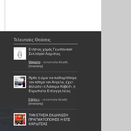
Τελευταίες Θεάσεις
Ετήσιος χορός Γεωπονικού
Συλλόγου Λάρισας
Magazino
- τελευταία θέαση
[timestamp]
Ήρθε η ώρα να καθαρίσουμε
τον κόπρο του Αυγεία, έχει
δηλώσει η Λάουρα Κοβέσι, η
Ευρωπαία Εισαγγελέας
Ειδήσεις
- τελευταία θέαση
[timestamp]
ΤΗΝ ΕΤΗΣΙΑ ΕΚΔΗΛΩΣΗ
ΠΡΑΓΜΑΤΟΠΟΙΗΣΕ Η ΕΠΣ
ΚΑΡΔΙΤΣΑΣ