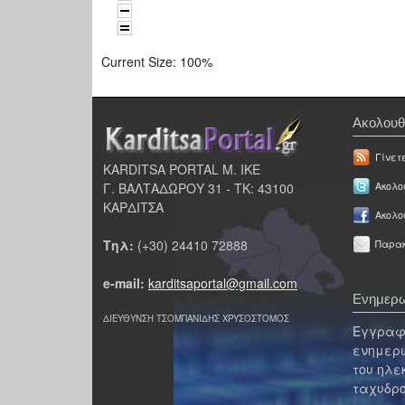
Current Size:
100%
Ακολουθ
Γίνετ
KARDITSA PORTAL Μ. ΙΚΕ
Γ. ΒΑΛΤΑΔΩΡΟΥ 31 - ΤΚ: 43100
Ακολου
ΚΑΡΔΙΤΣΑ
Ακολο
Τηλ:
(+30) 24410 72888
Παρακ
e-mail:
karditsaportal@gmail.com
Ενημερω
ΔΙΕΥΘΥΝΣΗ ΤΣΟΜΠΑΝΙΔΗΣ ΧΡΥΣΟΣΤΟΜΟΣ
Εγγραφε
ενημερω
του ηλε
ταχυδρο