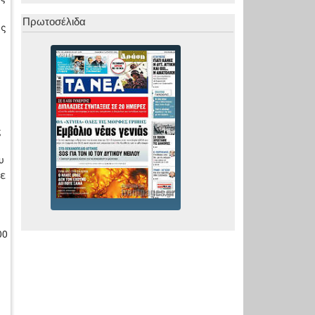
Πρωτοσέλιδα
ως
ς
υ
τε
00