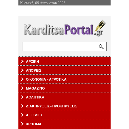
Κυριακή, 09 Αυγούστου 2026
Επιστροφή στην Πλοήγηση
Αναζήτηση
Φόρμα αναζήτησης
ΑΡΧΙΚΗ
ΑΠΟΨΕΙΣ
ΟΙΚΟΝΟΜΙΑ - ΑΓΡΟΤΙΚΑ
MAGAZINO
ΑΘΛΗΤΙΚΑ
ΔΙΑΚΗΡΥΞΕΙΣ - ΠΡΟΚΗΡΥΞΕΙΣ
ΑΓΓΕΛΙΕΣ
ΧΡΗΣΙΜΑ