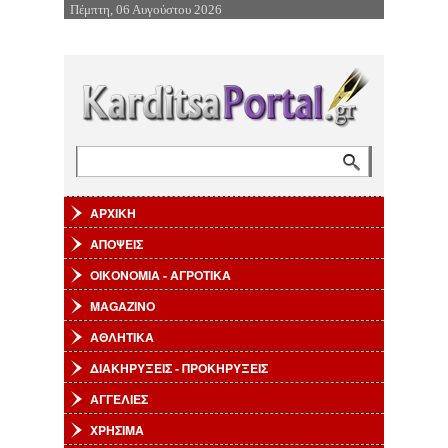
Πέμπτη, 06 Αυγούστου 2026
Επιστροφή στην Πλοήγηση
Αναζήτηση
Φόρμα αναζήτησης
ΑΡΧΙΚΗ
ΑΠΟΨΕΙΣ
ΟΙΚΟΝΟΜΙΑ - ΑΓΡΟΤΙΚΑ
MAGAZINO
ΑΘΛΗΤΙΚΑ
ΔΙΑΚΗΡΥΞΕΙΣ - ΠΡΟΚΗΡΥΞΕΙΣ
ΑΓΓΕΛΙΕΣ
ΧΡΗΣΙΜΑ