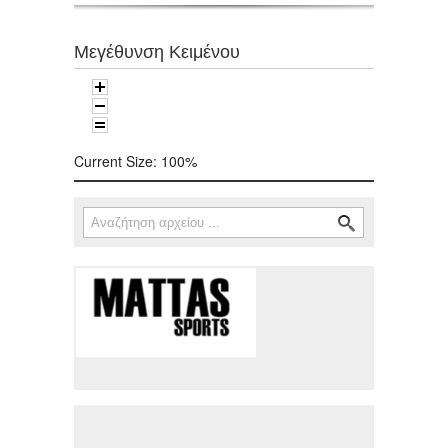
Μεγέθυνση Κειμένου
Current Size:
100%
Αναζήτηση
Φόρμα αναζήτησης