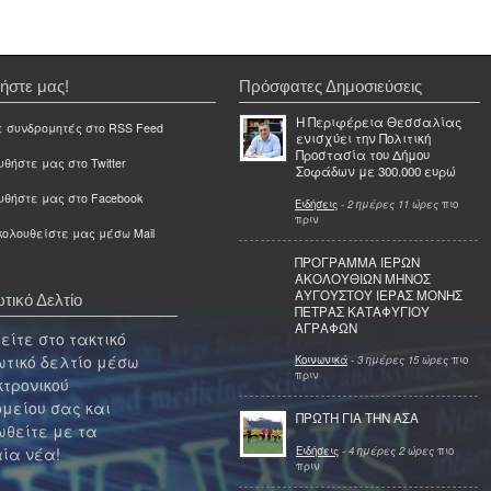
ήστε μας!
Πρόσφατες Δημοσιεύσεις
Η Περιφέρεια Θεσσαλίας
ε συνδρομητές στο RSS Feed
ενισχύει την Πολιτική
Προστασία του Δήμου
θήστε μας στο Twitter
Σοφάδων με 300.000 ευρώ
υθήστε μας στο Facebook
Ειδήσεις
-
2 ημέρες 11 ώρες
πιο
πριν
ολουθείστε μας μέσω Mail
ΠΡΟΓΡΑΜΜΑ ΙΕΡΩΝ
ΑΚΟΛΟΥΘΙΩΝ ΜΗΝΟΣ
ΑΥΓΟΥΣΤΟΥ ΙΕΡΑΣ ΜΟΝΗΣ
τικό Δελτίο
ΠΕΤΡΑΣ ΚΑΤΑΦΥΓΙΟΥ
ΑΓΡΑΦΩΝ
ίτε στο τακτικό
τικό δελτίο μέσω
Κοινωνικά
-
3 ημέρες 15 ώρες
πιο
πριν
κτρονικού
μείου σας και
ΠΡΩΤΗ ΓΙΑ ΤΗΝ ΑΣΑ
θείτε με τα
Ειδήσεις
-
4 ημέρες 2 ώρες
πιο
ία νέα!
πριν