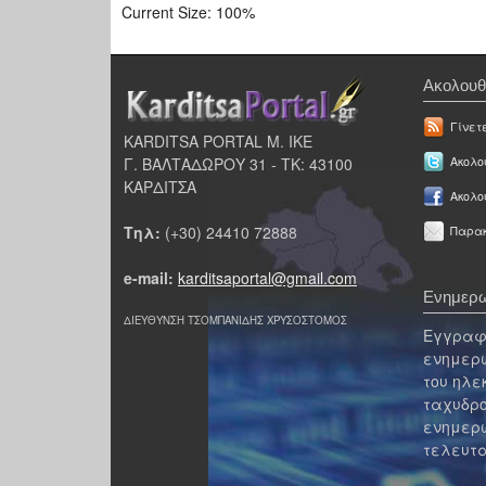
Current Size:
100%
Ακολουθ
Γίνετ
KARDITSA PORTAL Μ. ΙΚΕ
Γ. ΒΑΛΤΑΔΩΡΟΥ 31 - ΤΚ: 43100
Ακολου
ΚΑΡΔΙΤΣΑ
Ακολο
Τηλ:
(+30) 24410 72888
Παρακ
e-mail:
karditsaportal@gmail.com
Ενημερω
ΔΙΕΥΘΥΝΣΗ ΤΣΟΜΠΑΝΙΔΗΣ ΧΡΥΣΟΣΤΟΜΟΣ
Εγγραφε
ενημερω
του ηλε
ταχυδρο
ενημερω
τελευτα