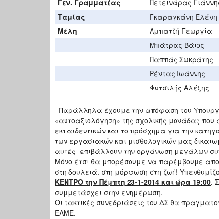
Γεν. Γραμματέας
Πετεινάρας Γιάννη
Ταμίας
Γκαραγκάνη Ελένη
Μέλη
Αμπατζή Γεωργία
Μπάτρας Βάιος
Παππάς Σωκράτης
Ρέντας Ιωάννης
Φυτσιλής Αλέξης
Παράλληλα έχουμε την απόφαση του Υπουργεί
«αυτοαξιολόγηση» της σχολικής μονάδας που 
εκπαιδευτικών και το πρόσχημα για την κατηγ
των εργασιακών και μισθολογικών μας δικαιω
αυτές επιβάλλουν την οργάνωση μεγάλων συντ
Μόνο έτσι θα μπορέσουμε να παρέμβουμε αποφ
στη δουλειά, στη μόρφωση στη ζωή! Υπενθυμίζ
ΚΕΝΤΡΟ την Πέμπτη 23-1-2014 και ώρα 19:00
. 
συμμετάσχει στην ενημέρωση.
Οι τακτικές συνεδριάσεις του ΔΣ θα πραγματοπ
ΕΛΜΕ.