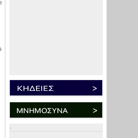
ή
6
.
.