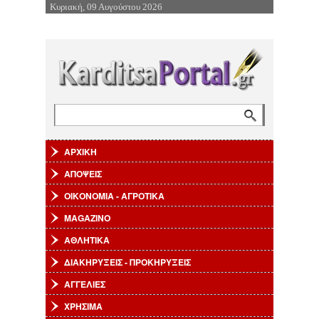
Κυριακή, 09 Αυγούστου 2026
Επιστροφή στην Πλοήγηση
Αναζήτηση
Φόρμα αναζήτησης
ΑΡΧΙΚΗ
ΑΠΟΨΕΙΣ
ΟΙΚΟΝΟΜΙΑ - ΑΓΡΟΤΙΚΑ
MAGAZINO
ΑΘΛΗΤΙΚΑ
ΔΙΑΚΗΡΥΞΕΙΣ - ΠΡΟΚΗΡΥΞΕΙΣ
ΑΓΓΕΛΙΕΣ
ΧΡΗΣΙΜΑ