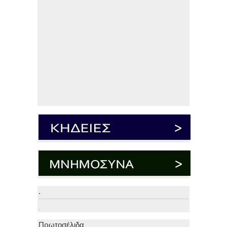
.
.
Πρωτοσέλιδα