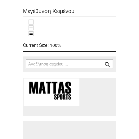
Μεγέθυνση Κειμένου
Current Size:
100%
Αναζήτηση
Φόρμα αναζήτησης