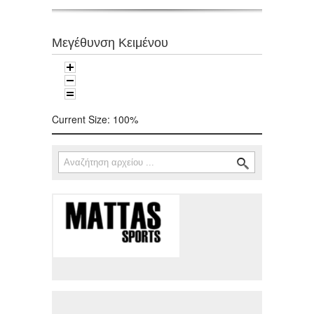
Μεγέθυνση Κειμένου
Current Size:
100%
Αναζήτηση
Φόρμα αναζήτησης