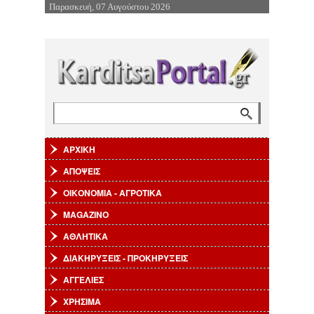
Παρασκευή, 07 Αυγούστου 2026
Επιστροφή στην Πλοήγηση
Αναζήτηση
Φόρμα αναζήτησης
ΑΡΧΙΚΗ
ΑΠΟΨΕΙΣ
ΟΙΚΟΝΟΜΙΑ - ΑΓΡΟΤΙΚΑ
MAGAZINO
ΑΘΛΗΤΙΚΑ
ΔΙΑΚΗΡΥΞΕΙΣ - ΠΡΟΚΗΡΥΞΕΙΣ
ΑΓΓΕΛΙΕΣ
ΧΡΗΣΙΜΑ