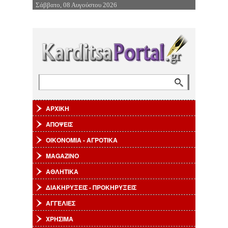
Σάββατο, 08 Αυγούστου 2026
Επιστροφή στην Πλοήγηση
Αναζήτηση
Φόρμα αναζήτησης
ΑΡΧΙΚΗ
ΑΠΟΨΕΙΣ
ΟΙΚΟΝΟΜΙΑ - ΑΓΡΟΤΙΚΑ
MAGAZINO
ΑΘΛΗΤΙΚΑ
ΔΙΑΚΗΡΥΞΕΙΣ - ΠΡΟΚΗΡΥΞΕΙΣ
ΑΓΓΕΛΙΕΣ
ΧΡΗΣΙΜΑ