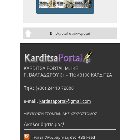
Επιστροφή στην κορυφή
KARDITSA PORTAL Μ. ΙΚΕ
Γ. ΒΑΛΤΑΔΩΡΟΥ 31 - ΤΚ: 43100 ΚΑΡΔΙΤΣΑ
Τηλ:
(+30) 24410 72888
e-mail:
karditsaportal@gmail.com
ΔΙΕΥΘΥΝΣΗ ΤΣΟΜΠΑΝΙΔΗΣ ΧΡΥΣΟΣΤΟΜΟΣ
Ακολουθήστε μας!
Γίνετε συνδρομητές στο RSS Feed