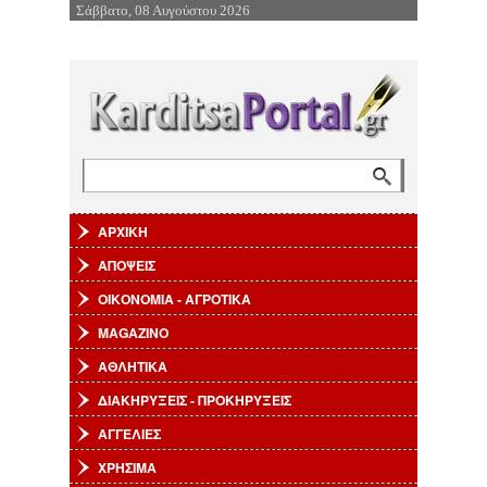
Σάββατο, 08 Αυγούστου 2026
Επιστροφή στην Πλοήγηση
Αναζήτηση
Φόρμα αναζήτησης
ΑΡΧΙΚΗ
ΑΠΟΨΕΙΣ
ΟΙΚΟΝΟΜΙΑ - ΑΓΡΟΤΙΚΑ
MAGAZINO
ΑΘΛΗΤΙΚΑ
ΔΙΑΚΗΡΥΞΕΙΣ - ΠΡΟΚΗΡΥΞΕΙΣ
ΑΓΓΕΛΙΕΣ
ΧΡΗΣΙΜΑ