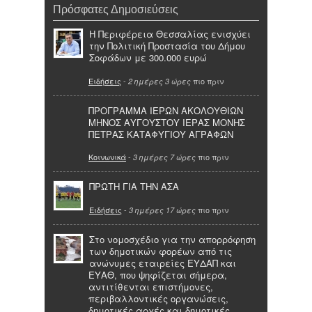
Πρόσφατες Δημοσιεύσεις
Η Περιφέρεια Θεσσαλίας ενισχύει
την Πολιτική Προστασία του Δήμου
Σοφάδων με 300.000 ευρώ
Ειδήσεις
-
πιο πριν
2 ημέρες 3 ώρες
ΠΡΟΓΡΑΜΜΑ ΙΕΡΩΝ ΑΚΟΛΟΥΘΙΩΝ
ΜΗΝΟΣ ΑΥΓΟΥΣΤΟΥ ΙΕΡΑΣ ΜΟΝΗΣ
ΠΕΤΡΑΣ ΚΑΤΑΦΥΓΙΟΥ ΑΓΡΑΦΩΝ
Κοινωνικά
-
πιο πριν
3 ημέρες 7 ώρες
ΠΡΩΤΗ ΓΙΑ ΤΗΝ ΑΣΑ
Ειδήσεις
-
πιο πριν
3 ημέρες 17 ώρες
Στο νομοσχέδιο για την απορρόφηση
των δημοτικών φορέων από τις
ανώνυμες εταιρείες ΕΥΔΑΠ και
ΕΥΑΘ, που ψηφίζεται σήμερα,
αντιτίθενται επιστήμονες,
περιβαλλοντικές οργανώσεις,
δημοτικές αρχές και δημοτικές