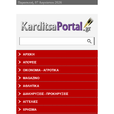
Παρασκευή, 07 Αυγούστου 2026
Επιστροφή στην Πλοήγηση
Αναζήτηση
Φόρμα αναζήτησης
ΑΡΧΙΚΗ
ΑΠΟΨΕΙΣ
ΟΙΚΟΝΟΜΙΑ - ΑΓΡΟΤΙΚΑ
MAGAZINO
ΑΘΛΗΤΙΚΑ
ΔΙΑΚΗΡΥΞΕΙΣ - ΠΡΟΚΗΡΥΞΕΙΣ
ΑΓΓΕΛΙΕΣ
ΧΡΗΣΙΜΑ