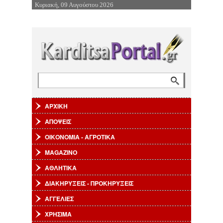
Κυριακή, 09 Αυγούστου 2026
Επιστροφή στην Πλοήγηση
Αναζήτηση
Φόρμα αναζήτησης
ΑΡΧΙΚΗ
ΑΠΟΨΕΙΣ
ΟΙΚΟΝΟΜΙΑ - ΑΓΡΟΤΙΚΑ
MAGAZINO
ΑΘΛΗΤΙΚΑ
ΔΙΑΚΗΡΥΞΕΙΣ - ΠΡΟΚΗΡΥΞΕΙΣ
ΑΓΓΕΛΙΕΣ
ΧΡΗΣΙΜΑ