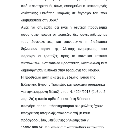
από πλειστηριασμό, όπως επισημαίνει ο υφυπουργός
Ανάπτυξης Θανάσης Σκορδάς σε έγγραφό του που
διαβιβάστηκε στη Βουλή.
Αξιζει να σημειωθει οτι ειναι η δευτερη προσθεσμια
αφου στην πρωτη οι τραπεζες δεν συνεργαζοταν με
τους δανειολειπτες, και φαινομενικα η διαδικασια
δηλωσεων περαν της ελλειπης ενημερωσης που
παρειχαν οι τραπεζες προς το κοινο,και κατοπιν
πιεσεων των Ινστιτουτων Προστασιας Καταναλωτη κλπ
δημιουργησαν εμποδια στην εφαρμογη του Νομου.
Η προθεσμία αυτή είχε τεθεί με δελτίο Τύπου της
Ελληνικής Ένωσης Τραπεζών και πρόκειται ουσιαστικά
για την εφαρμογή διάταξης του Ν. 4224/2013 (άρθρο 2,
παρ. 2α) η οποία ορίζει ότι «κατά τη διάρκεια
απαγόρευσης του πλειστηριασμού οι οφειλέτες έχουν
υποχρέωση υποβολής στον δανειστή με κάθε
πρόσφορο μέσο, υπεύθυνης δήλωσης του ν.
1599/1986 (Α΄ 75), όπως αντικαταστάθηκε με την παρ.