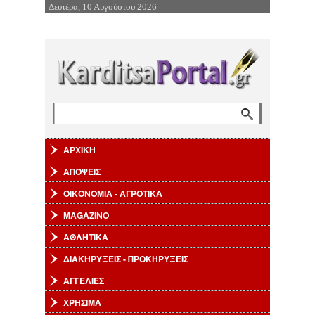
Δευτέρα, 10 Αυγούστου 2026
Επιστροφή στην Πλοήγηση
Αναζήτηση
Φόρμα αναζήτησης
ΑΡΧΙΚΗ
ΑΠΟΨΕΙΣ
ΟΙΚΟΝΟΜΙΑ - ΑΓΡΟΤΙΚΑ
MAGAZINO
ΑΘΛΗΤΙΚΑ
ΔΙΑΚΗΡΥΞΕΙΣ - ΠΡΟΚΗΡΥΞΕΙΣ
ΑΓΓΕΛΙΕΣ
ΧΡΗΣΙΜΑ