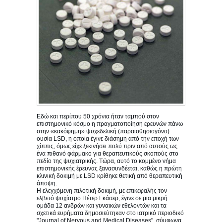
Εδώ και περίπου 50 χρόνια ήταν ταμπού στον
επιστημονικό κόσμο η πραγματοποίηση ερευνών πάνω
στην «κακόφημη» ψυχεδελική (παραισθησιογόνο)
ουσία LSD, η οποία έγινε διάσημη από την εποχή των
χίππις, όμως είχε ξεκινήσει πολύ πριν από αυτούς ως
ένα πιθανό φάρμακο για θεραπευτικούς σκοπούς στο
πεδίο της ψυχιατρικής. Τώρα, αυτό το κομμένο νήμα
επιστημονικής έρευνας ξανασυνδέεται, καθώς η πρώτη
κλινική δοκιμή με LSD κρίθηκε θετική από θεραπευτική
άποψη.
Η ελεγχόμενη πιλοτική δοκιμή, με επικεφαλής τον
ελβετό ψυχίατρο Πέτερ Γκάσερ, έγινε σε μια μικρή
ομάδα 12 ανδρών και γυναικών εθελοντών και τα
σχετικά ευρήματα δημοσιεύτηκαν στο ιατρικό περιοδικό
"Journal of Nervous and Medical Diseases", σύμφωνα