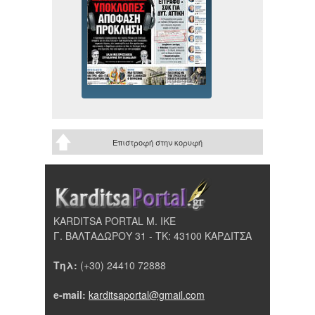
Επιστροφή στην κορυφή
KARDITSA PORTAL Μ. ΙΚΕ
Γ. ΒΑΛΤΑΔΩΡΟΥ 31 - ΤΚ: 43100 ΚΑΡΔΙΤΣΑ
Τηλ:
(+30) 24410 72888
e-mail:
karditsaportal@gmail.com