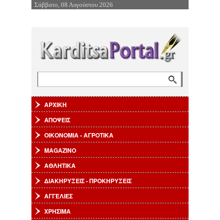
Σάββατο, 08 Αυγούστου 2026
Επιστροφή στην Πλοήγηση
Αναζήτηση
Φόρμα αναζήτησης
ΑΡΧΙΚΗ
ΑΠΟΨΕΙΣ
ΟΙΚΟΝΟΜΙΑ - ΑΓΡΟΤΙΚΑ
MAGAZINO
ΑΘΛΗΤΙΚΑ
ΔΙΑΚΗΡΥΞΕΙΣ - ΠΡΟΚΗΡΥΞΕΙΣ
ΑΓΓΕΛΙΕΣ
ΧΡΗΣΙΜΑ