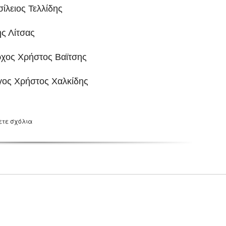
σίλειος Τελλίδης
ς Λίτσας
ρχος Χρήστος Βαϊτσης
ηγος Χρήστος Χαλκίδης
ετε σχόλια