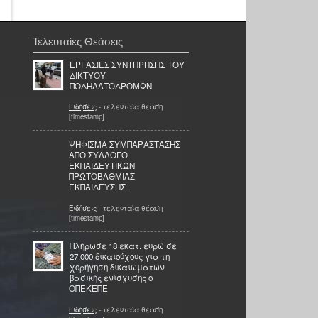
Τελευταίες Θεάσεις
ΕΡΓΑΣΙΕΣ ΣΥΝΤΗΡΗΣΗΣ ΤΟΥ
ΔΙΚΤΥΟΥ
ΠΟΔΗΛΑΤΟΔΡΟΜΩΝ
Ειδήσεις
- τελευταία θέαση
[timestamp]
ΨΗΦΙΣΜΑ ΣΥΜΠΑΡΑΣΤΑΣΗΣ
AΠΟ ΣΥΛΛΟΓΟ
ΕΚΠΑΙΔΕΥΤΙΚΩΝ
ΠΡΩΤΟΒΑΘΜΙΑΣ
ΕΚΠΑΙΔΕΥΣΗΣ
Ειδήσεις
- τελευταία θέαση
[timestamp]
Πλήρωσε 18 εκατ. ευρώ σε
27.000 δικαιούχους για τη
χορήγηση δικαιωματων
βασικής ενίσχυσης ο
ΟΠΕΚΕΠΕ
Ειδήσεις
- τελευταία θέαση