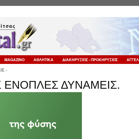
Επιστροφή στην Πλοήγηση
MAGAZINO
ΑΘΛΗΤΙΚΑ
ΔΙΑΚΗΡΥΞΕΙΣ - ΠΡΟΚΗΡΥΞΕΙΣ
ΑΓΓΕΛ
Σ. ›
Σ ΕΝΟΠΛΕΣ ΔΥΝΑΜΕΙΣ.