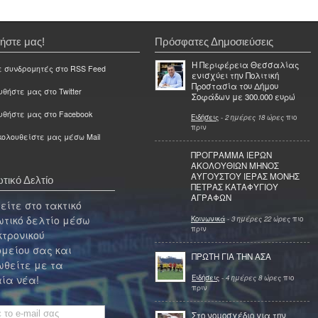
ήστε μας!
Πρόσφατες Δημοσιεύσεις
Η Περιφέρεια Θεσσαλίας
ε συνδρομητές στο RSS Feed
ενισχύει την Πολιτική
Προστασία του Δήμου
θήστε μας στο Twitter
Σοφάδων με 300.000 ευρώ
υθήστε μας στο Facebook
Ειδήσεις
-
2 ημέρες 18 ώρες
πιο
πριν
ολουθείστε μας μέσω Mail
ΠΡΟΓΡΑΜΜΑ ΙΕΡΩΝ
ΑΚΟΛΟΥΘΙΩΝ ΜΗΝΟΣ
ΑΥΓΟΥΣΤΟΥ ΙΕΡΑΣ ΜΟΝΗΣ
τικό Δελτίο
ΠΕΤΡΑΣ ΚΑΤΑΦΥΓΙΟΥ
ΑΓΡΑΦΩΝ
ίτε στο τακτικό
τικό δελτίο μέσω
Κοινωνικά
-
3 ημέρες 22 ώρες
πιο
πριν
κτρονικού
μείου σας και
ΠΡΩΤΗ ΓΙΑ ΤΗΝ ΑΣΑ
θείτε με τα
Ειδήσεις
-
4 ημέρες 8 ώρες
πιο
ία νέα!
πριν
Στο νομοσχέδιο για την