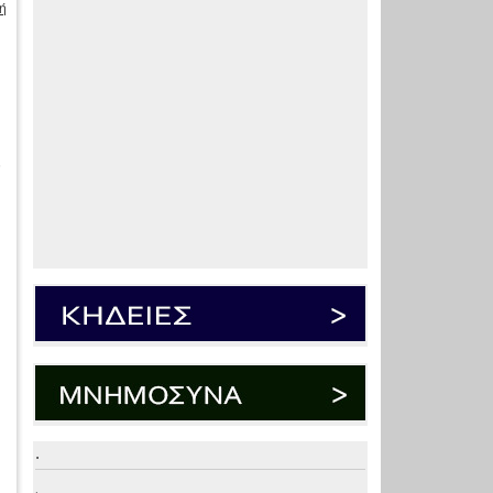
ή
ς
.
.