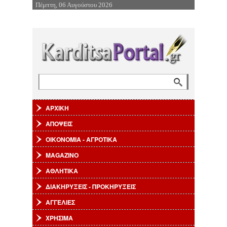
Πέμπτη, 06 Αυγούστου 2026
Επιστροφή στην Πλοήγηση
Αναζήτηση
Φόρμα αναζήτησης
ΑΡΧΙΚΗ
ΑΠΟΨΕΙΣ
ΟΙΚΟΝΟΜΙΑ - ΑΓΡΟΤΙΚΑ
MAGAZINO
ΑΘΛΗΤΙΚΑ
ΔΙΑΚΗΡΥΞΕΙΣ - ΠΡΟΚΗΡΥΞΕΙΣ
ΑΓΓΕΛΙΕΣ
ΧΡΗΣΙΜΑ