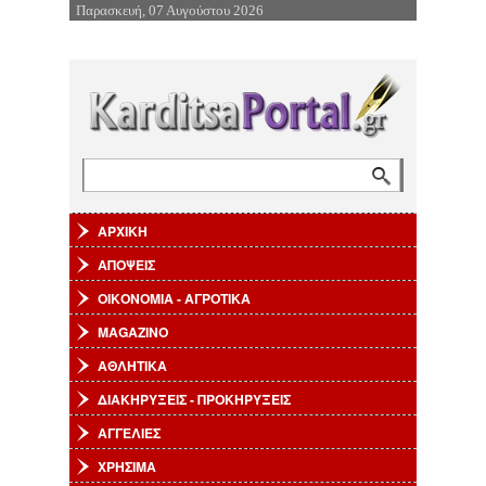
Παρασκευή, 07 Αυγούστου 2026
Επιστροφή στην Πλοήγηση
Αναζήτηση
Φόρμα αναζήτησης
ΑΡΧΙΚΗ
ΑΠΟΨΕΙΣ
ΟΙΚΟΝΟΜΙΑ - ΑΓΡΟΤΙΚΑ
MAGAZINO
ΑΘΛΗΤΙΚΑ
ΔΙΑΚΗΡΥΞΕΙΣ - ΠΡΟΚΗΡΥΞΕΙΣ
ΑΓΓΕΛΙΕΣ
ΧΡΗΣΙΜΑ