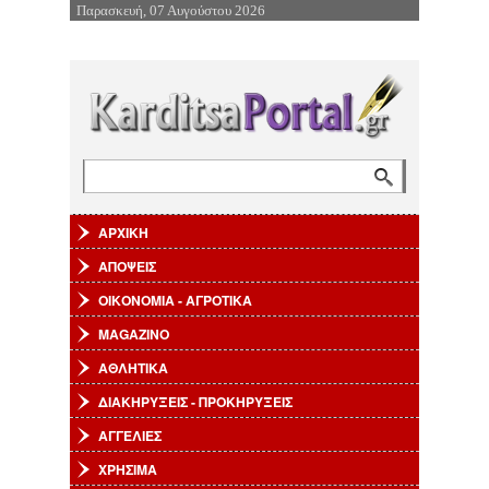
Παρασκευή, 07 Αυγούστου 2026
Επιστροφή στην Πλοήγηση
Αναζήτηση
Φόρμα αναζήτησης
ΑΡΧΙΚΗ
ΑΠΟΨΕΙΣ
ΟΙΚΟΝΟΜΙΑ - ΑΓΡΟΤΙΚΑ
MAGAZINO
ΑΘΛΗΤΙΚΑ
ΔΙΑΚΗΡΥΞΕΙΣ - ΠΡΟΚΗΡΥΞΕΙΣ
ΑΓΓΕΛΙΕΣ
ΧΡΗΣΙΜΑ