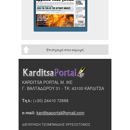
Επιστροφή στην κορυφή
KARDITSA PORTAL Μ. ΙΚΕ
Γ. ΒΑΛΤΑΔΩΡΟΥ 31 - ΤΚ: 43100 ΚΑΡΔΙΤΣΑ
Τηλ:
(+30) 24410 72888
e-mail:
karditsaportal@gmail.com
ΔΙΕΥΘΥΝΣΗ ΤΣΟΜΠΑΝΙΔΗΣ ΧΡΥΣΟΣΤΟΜΟΣ