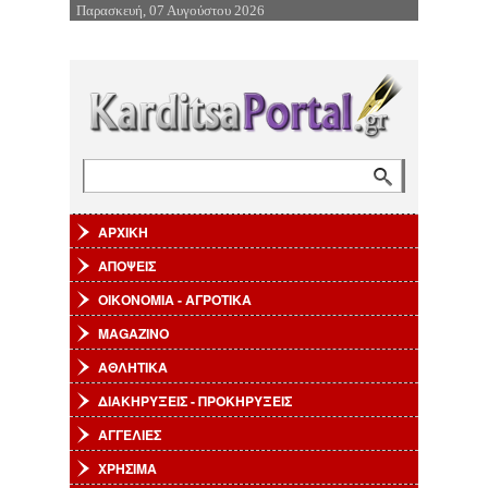
Παρασκευή, 07 Αυγούστου 2026
Επιστροφή στην Πλοήγηση
Αναζήτηση
Φόρμα αναζήτησης
ΑΡΧΙΚΗ
ΑΠΟΨΕΙΣ
ΟΙΚΟΝΟΜΙΑ - ΑΓΡΟΤΙΚΑ
MAGAZINO
ΑΘΛΗΤΙΚΑ
ΔΙΑΚΗΡΥΞΕΙΣ - ΠΡΟΚΗΡΥΞΕΙΣ
ΑΓΓΕΛΙΕΣ
ΧΡΗΣΙΜΑ