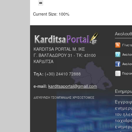
Current Size:
100%
Ακολουθ
Γίνετ
KARDITSA PORTAL Μ. ΙΚΕ
Γ. ΒΑΛΤΑΔΩΡΟΥ 31 - ΤΚ: 43100
Ακολου
ΚΑΡΔΙΤΣΑ
Ακολο
Τηλ:
(+30) 24410 72888
Παρακ
e-mail:
karditsaportal@gmail.com
Ενημερω
ΔΙΕΥΘΥΝΣΗ ΤΣΟΜΠΑΝΙΔΗΣ ΧΡΥΣΟΣΤΟΜΟΣ
Εγγραφε
ενημερω
του ηλε
ταχυδρο
ενημερω