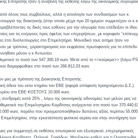
τικής Επιτροπής ήταν η αναβολή της έκθεσης λόγω της οικονομικής συγκυρία
από όλους τους συμβούλους, αλλά η αιτιολογία των συνδυασμών των κ.
ιτουργία της διοικητικής (στην οποία μέχρι προ 20 ημερών συμμετείχαν οι κ.κ
αβλέποντας τις δικές τους ευθύνες για την ολιγωρία που επέδειξαν οι ίδιοι.
ις και τις ενέργειες προς όφελος των επιχειρήσεων, με κορυφαίο ‘’επίτευγ
ς έτσι δυσλειτουργίες στο Επιμελητήριο. Μοναδικό τους αιτημα ήταν να
ωναν με τρόπους, χαρακτηρισμούς και εκφράσεις πρωτοφανείς για το επίπεδο
συνηθίσει μόνον ο κ Αντωνίου.
ματικά το ποσό των 547.300,19 euro. Μετά από το <<κούρεμα>> (λόγω PS
o και διαμορφώθηκε στο ποσό των 266.812,03 euro.
 μας με πρόταση της Διοικητικής Επιτροπής .
μική άδεια του νέου κτηρίου του ΕΒΕ (αφορά απόφαση προηγούμενου Δ.Σ.).
αερίου στο ΕΒΕ ΚΟΣΤΟΥΣ 10.000 euro.
ς συνδρομές κατά 25% , λόγω της οικονομικής αδυναμίας των μελών μας να
ποθεματικά του Επιμελητηρίου Καρδίτσας ανέρχονται στο ποσό των 370.440,6
0.000 euro, παρόλο που πραγματοποιήθηκαν δαπάνες αξίας περίπου 55.000
ου Επιμελητηρίου, στην εγκατάσταση φυσικού αερίου και στην συντήρηση των
ς για συμμετοχή σε εκθέσεις εσωτερικού και εξωτερικού ,επιχειρηματικές
σύλλογοι Καρδίτσας ,Παλαμά ,Σοφάδων, Μουζακίου καθώς και η Ομοσπονδία