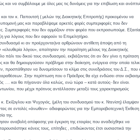
και να συμβάλουμε με όλες μας τις δυνάμεις για την επιβίωση και ανάπτυ
η και τον κ. Παπουτσή ( μελών της Διοικητικής Επιτροπής) προκειμένου να
η υπομονή μας και παραβλέψαμε αρκετές φορές συμπεριφορές που δεν
ας. Συμπεριφορές που δεν αρμόζουν στον φορέα που εκπροσωπούμε. Εξαιτί
ξη για λόγους που δεν αφορούν το Επιμελητήριο.
 συνδυασμό κι αν προέρχονται)να αρθρώνουν αντίθετη άποψη από τη
 «ελευθερία λόγου», απαίτησαν την παραίτηση μέλους της Διοικητικής
 πάλι του δικού τους συνδυασμού, εκβιάζοντας ότι αν δεν γίνει η πρόταση
ους και θα δημιουργούσαν πρόβλημα στην διοίκηση, ενέργεια στην οποία τελι
 προσπάθησαν να δυναμιτίσουν το κλίμα στις συνεδριάσεις του Δ.Σ., που
τιπαραθέσεων. Στην περίπτωση που ο Πρόεδρος θα είχε ενδώσει στον εκβιασμ
νός …. και θα πήγαιναν όλα καλώς, ενώ τώρα – κατά αυτούς- δεν είναι.
τωνίου, που μέχρι πρότινος αντάλλασαν μεταξύ τους χαρακτηρισμούς
. κ. Εκίζογλου και Ψυχογιός, (μέλη του συνδυασμού του κ. Ντενίση) έλαμψαν
ντας σε εντολές «άνωθεν»- αδιαφορώντας για την Εμποροβιοτεχνική Έκθεση
σία της.
τησαν αναβολή απόφασης για έγκριση της εταιρίας που αναδείχθηκε να
αρουσιάστηκε κάνεις τους, επίτηδες , επιδιώκοντας έτσι ουσιαστικά την