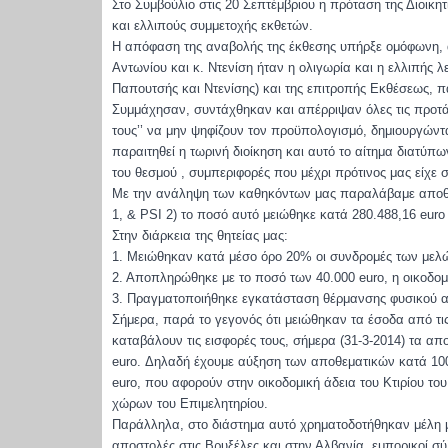
Στο Συμβούλιο στις 20 Σεπτέμβριου η πρόταση της Διοικη
και ελλιπούς συμμετοχής εκθετών.
Η απόφαση της αναβολής της έκθεσης υπήρξε ομόφωνη, 
Αντωνίου και κ. Ντενίση ήταν η ολιγωρία και η ελλιπής λε
Παπουτσής και Ντενίσης) και της επιτροπής Εκθέσεως, παρ
Συμμάχησαν, συντάχθηκαν και απέρριψαν όλες τις προτάσε
τους’’ να μην ψηφίζουν τον προϋπολογισμό, δημιουργώντα
παραιτηθεί η τωρινή διοίκηση και αυτό το αίτημα διατύπ
του θεσμού , συμπεριφορές που μέχρι πρότινος μας είχε 
Με την ανάληψη των καθηκόντων μας παραλάβαμε αποθε
1, & PSI 2) το ποσό αυτό μειώθηκε κατά 280.488,16 eur
Στην διάρκεια της θητείας μας:
1. Μειώθηκαν κατά μέσο όρο 20% οι συνδρομές των μελών
2. Αποπληρώθηκε με το ποσό των 40.000 euro, η οικοδο
3. Πραγματοποιήθηκε εγκατάσταση θέρμανσης φυσικού 
Σήμερα, παρά το γεγονός ότι μειώθηκαν τα έσοδα από τι
καταβάλουν τις εισφορές τους, σήμερα (31-3-2014) τα α
euro. Δηλαδή έχουμε αύξηση των αποθεματικών κατά 10
euro, που αφορούν στην οικοδομική άδεια του Κτιρίου τ
χώρων του Επιμελητηρίου.
Παράλληλα, στο διάστημα αυτό χρηματοδοτήθηκαν μέλη μα
αποστολές στις Βρυξέλες και στην Αλβανία, εμπορικοί 