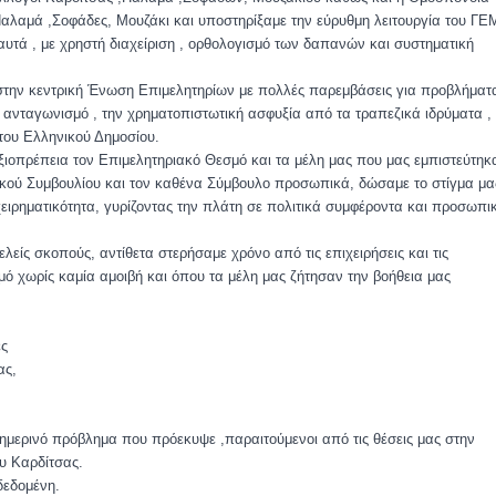
Παλαμά ,Σοφάδες, Μουζάκι και υποστηρίξαμε την εύρυθμη λειτουργία του Γ
υτά , με χρηστή διαχείριση , ορθολογισμό των δαπανών και συστηματική
την κεντρική Ένωση Επιμελητηρίων με πολλές παρεμβάσεις για προβλήματ
ο ανταγωνισμό , την χρηματοπιστωτική ασφυξία από τα τραπεζικά ιδρύματα ,
 του Ελληνικού Δημοσίου.
αξιοπρέπεια τον Επιμελητηριακό Θεσμό και τα μέλη μας που μας εμπιστεύτηκ
ητικού Συμβουλίου και τον καθένα Σύμβουλο προσωπικά, δώσαμε το στίγμα μα
ιχειρηματικότητα, γυρίζοντας την πλάτη σε πολιτικά συμφέροντα και προσωπι
λείς σκοπούς, αντίθετα στερήσαμε χρόνο από τις επιχειρήσεις και τις
σμό χωρίς καμία αμοιβή και όπου τα μέλη μας ζήτησαν την βοήθεια μας
ές
ας,
ημερινό πρόβλημα που πρόεκυψε ,παραιτούμενοι από τις θέσεις μας στην
ου Καρδίτσας.
δεδομένη.