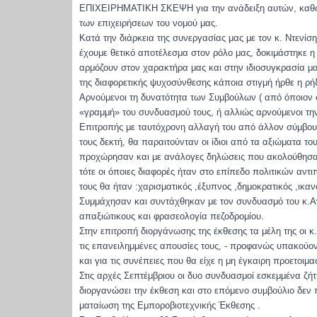
ΕΠΙΧΕΙΡΗΜΑΤΙΚΗ ΣΚΕΨΗ για την ανάδειξη αυτών, καθώς 
των επιχειρήσεων του νομού μας.
Κατά την διάρκεια της συνεργασίας μας με τον κ. Ντενίσ
έχουμε θετικό αποτέλεσμα στον ρόλο μας, δοκιμάστηκε 
αρμόζουν στον χαρακτήρα μας και στην ιδιοσυγκρασία μ
της διαφορετικής ψυχοσύνθεσης κάποια στιγμή ήρθε η ρή
Αρνούμενοι τη δυνατότητα των Συμβούλων ( από όποιον
«γραμμή» του συνδυασμού τους, ή αλλιώς αρνούμενοι την
Επιτροπής με ταυτόχρονη αλλαγή του από άλλον σύμβουλο
τους δεκτή, θα παραιτούνταν οι ίδιοι από τα αξιώματα τ
προχώρησαν και με ανάλογες δηλώσεις που ακολούθησαν,
τότε οι όποιες διαφορές ήταν στο επίπεδο πολιτικών αν
τους θα ήταν :χαρισματικός ,έξυπνος ,δημοκρατικός ,ικα
Συμμάχησαν και συντάχθηκαν με τον συνδυασμό του κ.Αν
απαξιώτικους και φρασεολογία πεζοδρομίου.
Στην επιτροπή διοργάνωσης της έκθεσης τα μέλη της οι κ
τις επανειλημμένες απουσίες τους, - προφανώς υπακούο
και για τις συνέπειες που θα είχε η μη έγκαιρη προετοιμα
Στις αρχές Σεπτέμβριου οι δυο συνδυασμοί εσκεμμένα ζή
διοργανώσει την έκθεση και στο επόμενο συμβούλιο δεν π
ματαίωση της Εμποροβιοτεχνικής Έκθεσης .