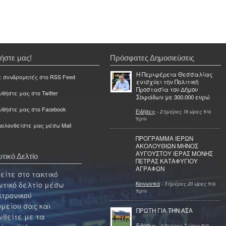
ήστε μας!
Πρόσφατες Δημοσιεύσεις
Η Περιφέρεια Θεσσαλίας
ε συνδρομητές στο RSS Feed
ενισχύει την Πολιτική
Προστασία του Δήμου
θήστε μας στο Twitter
Σοφάδων με 300.000 ευρώ
υθήστε μας στο Facebook
Ειδήσεις
-
2 ημέρες 16 ώρες
πιο
πριν
ολουθείστε μας μέσω Mail
ΠΡΟΓΡΑΜΜΑ ΙΕΡΩΝ
ΑΚΟΛΟΥΘΙΩΝ ΜΗΝΟΣ
ΑΥΓΟΥΣΤΟΥ ΙΕΡΑΣ ΜΟΝΗΣ
τικό Δελτίο
ΠΕΤΡΑΣ ΚΑΤΑΦΥΓΙΟΥ
ΑΓΡΑΦΩΝ
ίτε στο τακτικό
τικό δελτίο μέσω
Κοινωνικά
-
3 ημέρες 20 ώρες
πιο
πριν
κτρονικού
μείου σας και
ΠΡΩΤΗ ΓΙΑ ΤΗΝ ΑΣΑ
θείτε με τα
Ειδήσεις
-
4 ημέρες 7 ώρες
πιο