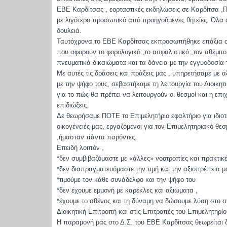
ΕΒΕ Καρδίτσας , εορταστικές εκδηλώσεις σε Καρδίτσα ,
με λιγότερο προσωπικό από προηγούμενες θητείες. Όλα α
δουλειά.
Ταυτόχρονα το ΕΒΕ Καρδίτσας εκπροσωπήθηκε επάξια σ
που αφορούν το φορολογικό ,το ασφαλιστικό ,τον αθέμιτ
πνευματικά δικαιώματα και τα δάνεια με την εγγυοδοσία
Με αυτές τις δράσεις και πράξεις μας , υπηρετήσαμε με 
με την ψήφο τους, σεβαστήκαμε τη λειτουργία του Διοικ
για το πώς θα πρέπει να λειτουργούν οι θεσμοί και η επ
επιδιώξεις.
Δε θεωρήσαμε ΠΟΤΕ το Επιμελητήριο εφαλτήριο για ιδιοτε
οικογένειές μας, εργαζόμενοι για τον Επιμελητηριακό θε
,ήμασταν πάντα παρόντες.
Επειδή λοιπόν ,
*δεν συμβιβαζόμαστε με «άλλες» νοοτροπίες και πρακτικ
*δεν διαπραγματευόμαστε την τιμή και την αξιοπρέπεια μ
*τιμούμε τον κάθε συνάδελφο και την ψήφο του
*δεν έχουμε εμμονή με καρέκλες και αξιώματα ,
*έχουμε το σθένος και τη δύναμη να δώσουμε λύση στο σ
Διοικητική Επιτροπή και στις Επιτροπές του Επιμελητηρί
Η παραμονή μας στο Δ.Σ. του ΕΒΕ Καρδίτσας θεωρείται 