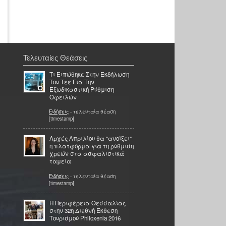
Τελευταίες Θεάσεις
Τι Ειπώθηκε Στην Εκδήλωση
Του Τεε Για Την
Εξωδικαστική Ρύθμιση
Οφειλών
Ειδήσεις
- τελευταία θέαση
[timestamp]
Αρχές Απριλίου θα "ανοίξει"
η πλατφόρμα για τη ρύθμιση
χρεών στα ασφαλιστικά
ταμεία
Ειδήσεις
- τελευταία θέαση
[timestamp]
Η Περιφέρεια Θεσσαλίας
στην 32η Διεθνή Έκθεση
Τουρισμού Philoxenia 2016