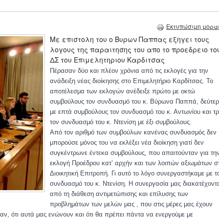
Εκτυπώσιμη μορφ
Με επιστολη του ο Βυρων Παππας εξηγει τους
λογους της παραιτησης του απο το προεδρειο το
ΔΣ του Επιμελητηριου Καρδιτσας
Πέρασαν δύο και πλέον χρόνια από τις εκλογές για την
ανάδειξη νέας διοίκησης στο Επιμελητήριο Καρδίτσας. Το
αποτέλεσμα των εκλογών ανέδειξε πρώτο με οκτώ
συμβούλους τον συνδυα
σμό του κ. Βύρωνα Παππά, δεύτε
με επτά συμβούλους τον συνδυασμό του κ. Αντωνίου και τρ
τον συνδυασμό του κ. Ντενίση με έξι συμβούλους.
Από τον αριθμό των συμβούλων κανένας συνδυασμός δεν
μπορούσε μόνος του να εκλέξει νέα διοίκηση γιατί δεν
συγκέντρωνε έντεκα συμβούλους, που απαιτούνταν για τη
εκλογή Προέδρου κατ’ αρχήν και των λοιπών αξιωμάτων σ
Διοικητική Επιτροπή. Γι αυτό το λόγο συνεργαστήκαμε με τ
συνδυασμό του κ. Ντενίση. Η συνεργασία μας διακατέχοντ
από τη διάθεση αντιμετώπισης και επίλυσης των
προβλημάτων των μελών μας , που στις μέρες μας έχουν
αν, ότι αυτά μας ενώνουν και ότι θα πρέπει πάντα να ενεργούμε με