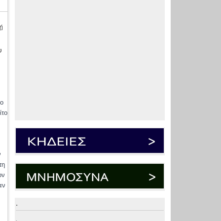
ή
υ
ρο
ίτο
ν
τη
ον
αν
.
.