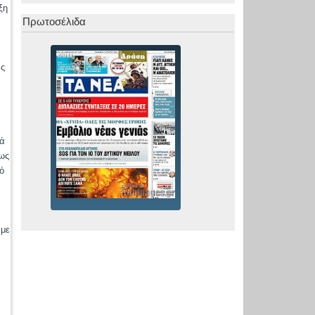
ξη
Πρωτοσέλιδα
ας
κά
 ως
ό
 με