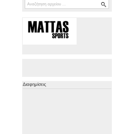
Φόρμα αναζήτησης
Διαφημίσεις