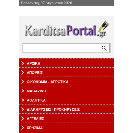
Παρασκευή, 07 Αυγούστου 2026
Επιστροφή στην Πλοήγηση
Αναζήτηση
Φόρμα αναζήτησης
ΑΡΧΙΚΗ
ΑΠΟΨΕΙΣ
ΟΙΚΟΝΟΜΙΑ - ΑΓΡΟΤΙΚΑ
MAGAZINO
ΑΘΛΗΤΙΚΑ
ΔΙΑΚΗΡΥΞΕΙΣ - ΠΡΟΚΗΡΥΞΕΙΣ
ΑΓΓΕΛΙΕΣ
ΧΡΗΣΙΜΑ