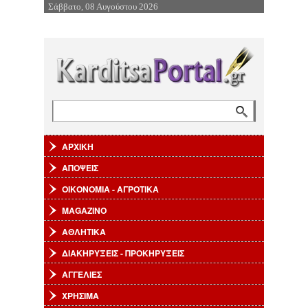
Σάββατο, 08 Αυγούστου 2026
Επιστροφή στην Πλοήγηση
Αναζήτηση
Φόρμα αναζήτησης
ΑΡΧΙΚΗ
ΑΠΟΨΕΙΣ
ΟΙΚΟΝΟΜΙΑ - ΑΓΡΟΤΙΚΑ
MAGAZINO
ΑΘΛΗΤΙΚΑ
ΔΙΑΚΗΡΥΞΕΙΣ - ΠΡΟΚΗΡΥΞΕΙΣ
ΑΓΓΕΛΙΕΣ
ΧΡΗΣΙΜΑ