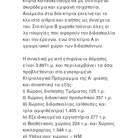
κτίρια κατασκευασμένα με οπλισμένο
σκυρόδεμα και εμφανή τοιχοποιία.
Ανάμεσα στα δύο κτίρια εκτείνεται το
κλειστό αίθριο και ο κήπος ως συνέχεια
του. Στο κτίριο Β χωροθετούνται όλες οι
λειτουργίες που αφορούν την διδασκαλία
και την έρευνα, ενώ στο κτίριο Α οι
γραφειακοί χώροι των διδασκόντων.
Η συνολική μεικτή επιφάνεια δόμησης
είναι 3.897τ.μ. και περιλαμβάνει τα όσα
προβλέπονται στο εγκεκριμένο
Κτιριολογικό Πρόγραμμα της Α΄ φάσης
και συνοπτικά τα εξής:
i) Χώρους διοίκησης Τμήματος 125 τ.μ.
ii) Χώρους διδακτικού προσωπικού 357 τ.μ.
iii) Χώρους διδασκαλίας (αίθουσες και
τρία αμφιθέατρα) 1.405 τ.μ.
iv) Εξειδικευμένα εργαστήρια 277 τ.μ.
v) Βοηθητικούς χώρους 224 τ.μ. και Χώρους
κυκλοφορίας 1.348 τ.μ.
vi) Υπόγειους χώρους – Η/Μ