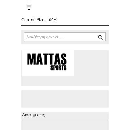
Current Size:
100%
Αναζήτηση
Φόρμα αναζήτησης
Διαφημίσεις