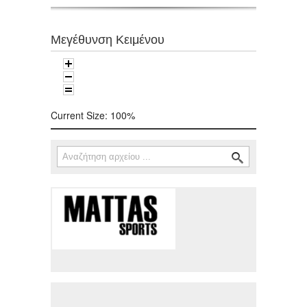
Μεγέθυνση Κειμένου
Current Size:
100%
Αναζήτηση
Φόρμα αναζήτησης