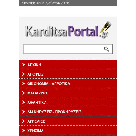
Κυριακή, 09 Αυγούστου 2026
Επιστροφή στην Πλοήγηση
Αναζήτηση
Φόρμα αναζήτησης
ΑΡΧΙΚΗ
ΑΠΟΨΕΙΣ
ΟΙΚΟΝΟΜΙΑ - ΑΓΡΟΤΙΚΑ
MAGAZINO
ΑΘΛΗΤΙΚΑ
ΔΙΑΚΗΡΥΞΕΙΣ - ΠΡΟΚΗΡΥΞΕΙΣ
ΑΓΓΕΛΙΕΣ
ΧΡΗΣΙΜΑ