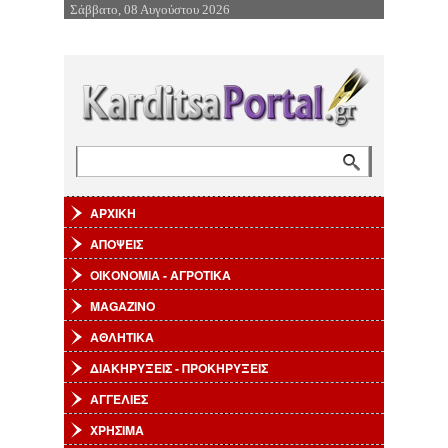
Σάββατο, 08 Αυγούστου 2026
Επιστροφή στην Πλοήγηση
Αναζήτηση
Φόρμα αναζήτησης
ΑΡΧΙΚΗ
ΑΠΟΨΕΙΣ
ΟΙΚΟΝΟΜΙΑ - ΑΓΡΟΤΙΚΑ
MAGAZINO
ΑΘΛΗΤΙΚΑ
ΔΙΑΚΗΡΥΞΕΙΣ - ΠΡΟΚΗΡΥΞΕΙΣ
ΑΓΓΕΛΙΕΣ
ΧΡΗΣΙΜΑ