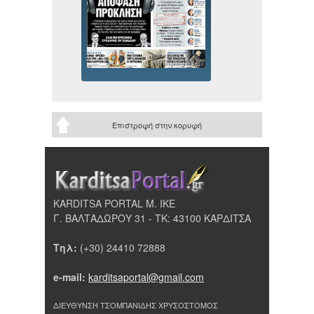
Επιστροφή στην κορυφή
KARDITSA PORTAL Μ. ΙΚΕ
Γ. ΒΑΛΤΑΔΩΡΟΥ 31 - ΤΚ: 43100 ΚΑΡΔΙΤΣΑ
Τηλ:
(+30) 24410 72888
e-mail:
karditsaportal@gmail.com
ΔΙΕΥΘΥΝΣΗ ΤΣΟΜΠΑΝΙΔΗΣ ΧΡΥΣΟΣΤΟΜΟΣ