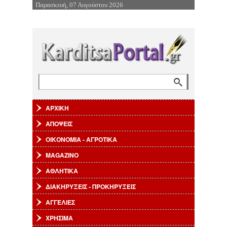
Παρασκευή, 07 Αυγούστου 2026
Επιστροφή στην Πλοήγηση
Αναζήτηση
Φόρμα αναζήτησης
ΑΡΧΙΚΗ
ΑΠΟΨΕΙΣ
ΟΙΚΟΝΟΜΙΑ - ΑΓΡΟΤΙΚΑ
MAGAZINO
ΑΘΛΗΤΙΚΑ
ΔΙΑΚΗΡΥΞΕΙΣ - ΠΡΟΚΗΡΥΞΕΙΣ
ΑΓΓΕΛΙΕΣ
ΧΡΗΣΙΜΑ