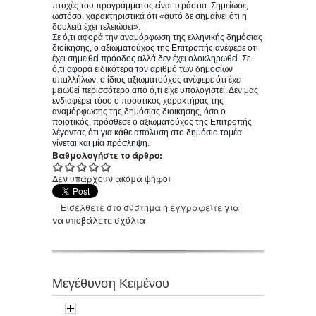
πτυχές του προγράμματος είναι τεράστια. Σημείωσε,
ωστόσο, χαρακτηριστικά ότι «αυτό δε σημαίνει ότι η
δουλειά έχει τελειώσει».
Σε ό,τι αφορά την αναμόρφωση της ελληνικής δημόσιας
διοίκησης, ο αξιωματούχος της Επιτροπής ανέφερε ότι
έχει σημειθεί πρόοδος αλλά δεν έχει ολοκληρωθεί. Σε
ό,τι αφορά ειδικότερα τον αριθμό των δημοσίων
υπαλλήλων, ο ίδιος αξιωματούχος ανέφερε ότι έχει
μειωθεί περισσότερο από ό,τι είχε υπολογιστεί. Δεν μας
ενδιαφέρει τόσο ο ποσοτικός χαρακτήρας της
αναμόρφωσης της δημόσιας διοικησης, όσο ο
ποιοτικός, πρόσθεσε ο αξιωματούχος της Επιτροπής
λέγοντας ότι για κάθε απόλυση στο δημόσιο τομέα
γίνεται και μία πρόσληψη.
Βαθμολογήστε το άρθρο:
Δεν υπάρχουν ακόμα ψήφοι
Εισέλθετε στο σύστημα
ή
εγγραφείτε
για
να υποβάλετε σχόλια
Μεγέθυνση Κειμένου