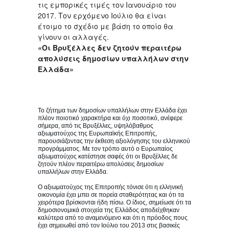
τις εμπορικές τιμές τον Ιανουάριο του
2017. Τον ερχόμενο Ιούλιο θα είναι
έτοιμο το σχέδιο με βάση το οποίο θα
γίνουν οι αλλαγές.
«Οι Βρυξέλλες δεν ζητούν περαιτέρω
απολύσεις δημοσίων υπαλλήλων στην
Ελλάδα»
To ζήτημα των δημοσίων υπαλλήλων στην Ελλάδα έχει
πλέον ποιοτικό χαρακτήρα και όχι ποσοτικό, ανέφερε
σήμερα, από τις Βρυξέλλες, υψηλόβαθμος
αξιωματούχος της Ευρωπαϊκής Επιτροπής,
παρουσιάζοντας την έκθεση αξιολόγησης του ελληνικού
προγράμματος. Με τον τρόπο αυτό ο Ευρωπαίος
αξιωματούχος κατέστησε σαφές ότι οι Βρυξέλλες δε
ζητούν πλέον περαιτέρω απολύσεις δημοσίων
υπαλλήλων στην Ελλάδα.
Ο αξιωματούχος της Επιτροπής τόνισε ότι η ελληνική
οικονομία έχει μπει σε πορεία σταθερότητας και ότι τα
χειρότερα βρίσκονται ήδη πίσω. Ο ίδιος, σημείωσε ότι τα
δημοσιονομικά στοιχεία της Ελλάδος αποδείχθηκαν
καλύτερα από το αναμενόμενο και ότι η πρόοδος πους
έχει σημειωθεί από τον Ιούλιο του 2013 στις βασικές