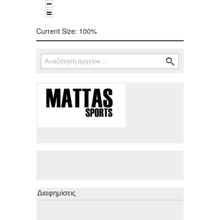
Current Size:
100%
Αναζήτηση
Φόρμα αναζήτησης
Διαφημίσεις