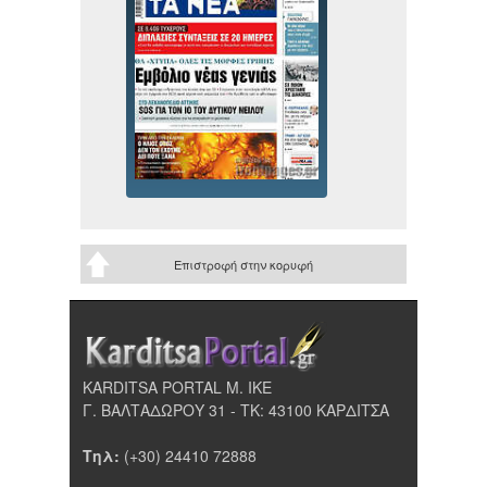
Επιστροφή στην κορυφή
KARDITSA PORTAL Μ. ΙΚΕ
Γ. ΒΑΛΤΑΔΩΡΟΥ 31 - ΤΚ: 43100 ΚΑΡΔΙΤΣΑ
Τηλ:
(+30) 24410 72888