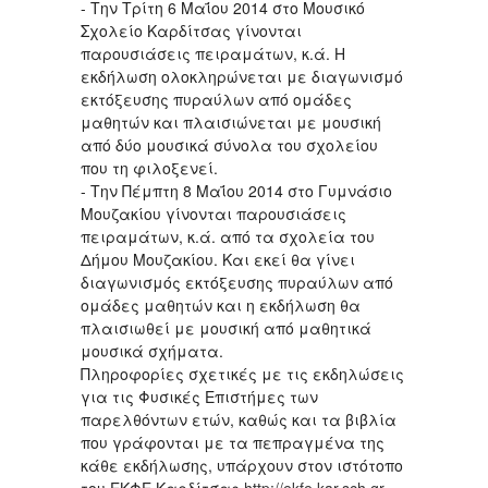
- Την Τρίτη 6 Μαΐου 2014 στο Μουσικό
Σχολείο Καρδίτσας γίνονται
παρουσιάσεις πειραμάτων, κ.ά. Η
εκδήλωση ολοκληρώνεται με διαγωνισμό
εκτόξευσης πυραύλων από ομάδες
μαθητών και πλαισιώνεται με μουσική
από δύο μουσικά σύνολα του σχολείου
που τη φιλοξενεί.
- Την Πέμπτη 8 Μαΐου 2014 στο Γυμνάσιο
Μουζακίου γίνονται παρουσιάσεις
πειραμάτων, κ.ά. από τα σχολεία του
Δήμου Μουζακίου. Και εκεί θα γίνει
διαγωνισμός εκτόξευσης πυραύλων από
ομάδες μαθητών και η εκδήλωση θα
πλαισιωθεί με μουσική από μαθητικά
μουσικά σχήματα.
Πληροφορίες σχετικές με τις εκδηλώσεις
για τις Φυσικές Επιστήμες των
παρελθόντων ετών, καθώς και τα βιβλία
που γράφονται με τα πεπραγμένα της
κάθε εκδήλωσης, υπάρχουν στον ιστότοπο
του ΕΚΦΕ Καρδίτσας
http://ekfe.kar.sch.gr
.