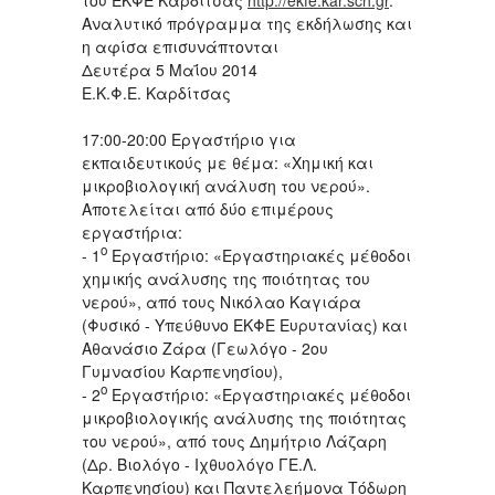
Αναλυτικό πρόγραμμα της εκδήλωσης και
η αφίσα επισυνάπτονται
Δευτέρα 5 Μαΐου 2014
Ε.Κ.Φ.Ε. Καρδίτσας
17:00-20:00 Εργαστήριο για
εκπαιδευτικούς με θέμα: «Χημική και
μικροβιολογική ανάλυση του νερού».
Αποτελείται από δύο επιμέρους
εργαστήρια:
ο
- 1
Εργαστήριο: «Εργαστηριακές μέθοδοι
χημικής ανάλυσης της ποιότητας του
νερού», από τους Νικόλαο Καγιάρα
(Φυσικό - Υπεύθυνο ΕΚΦΕ Ευρυτανίας) και
Αθανάσιο Ζάρα (Γεωλόγο - 2ου
Γυμνασίου Καρπενησίου),
ο
- 2
Εργαστήριο: «Εργαστηριακές μέθοδοι
μικροβιολογικής ανάλυσης της ποιότητας
του νερού», από τους Δημήτριο Λάζαρη
(Δρ. Βιολόγο - Ιχθυολόγο ΓΕ.Λ.
Καρπενησίου) και Παντελεήμονα Τόδωρη