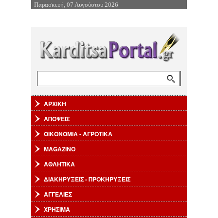
Παρασκευή, 07 Αυγούστου 2026
Επιστροφή στην Πλοήγηση
Αναζήτηση
Φόρμα αναζήτησης
ΑΡΧΙΚΗ
ΑΠΟΨΕΙΣ
ΟΙΚΟΝΟΜΙΑ - ΑΓΡΟΤΙΚΑ
MAGAZINO
ΑΘΛΗΤΙΚΑ
ΔΙΑΚΗΡΥΞΕΙΣ - ΠΡΟΚΗΡΥΞΕΙΣ
ΑΓΓΕΛΙΕΣ
ΧΡΗΣΙΜΑ