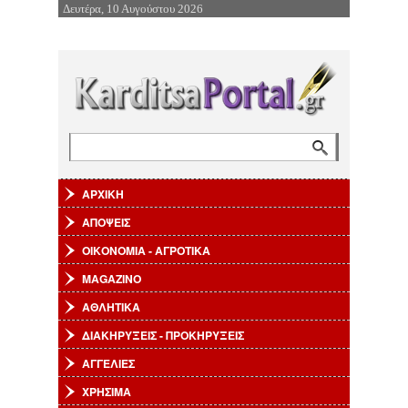
Δευτέρα, 10 Αυγούστου 2026
Επιστροφή στην Πλοήγηση
Αναζήτηση
Φόρμα αναζήτησης
ΑΡΧΙΚΗ
ΑΠΟΨΕΙΣ
ΟΙΚΟΝΟΜΙΑ - ΑΓΡΟΤΙΚΑ
MAGAZINO
ΑΘΛΗΤΙΚΑ
ΔΙΑΚΗΡΥΞΕΙΣ - ΠΡΟΚΗΡΥΞΕΙΣ
ΑΓΓΕΛΙΕΣ
ΧΡΗΣΙΜΑ