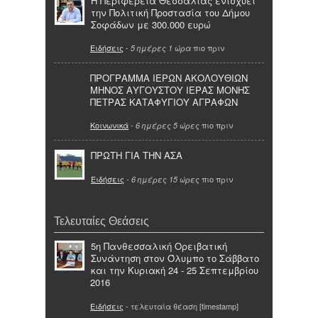
Η Περιφέρεια Θεσσαλίας ενισχύει
την Πολιτική Προστασία του Δήμου
Σοφάδων με 300.000 ευρώ
Ειδήσεις
-
πιο πριν
5 ημέρες 1 ώρα
ΠΡΟΓΡΑΜΜΑ ΙΕΡΩΝ ΑΚΟΛΟΥΘΙΩΝ
ΜΗΝΟΣ ΑΥΓΟΥΣΤΟΥ ΙΕΡΑΣ ΜΟΝΗΣ
ΠΕΤΡΑΣ ΚΑΤΑΦΥΓΙΟΥ ΑΓΡΑΦΩΝ
Κοινωνικά
-
πιο πριν
6 ημέρες 5 ώρες
ΠΡΩΤΗ ΓΙΑ ΤΗΝ ΑΣΑ
Ειδήσεις
-
πιο πριν
6 ημέρες 15 ώρες
Τελευταίες Θεάσεις
5η Πανθεσσαλική Ορειβατική
Συνάντηση στον Όλυμπο το Σάββατο
και την Κυριακή 24 - 25 Σεπτεμβρίου
2016
Ειδήσεις
- τελευταία θέαση [timestamp]