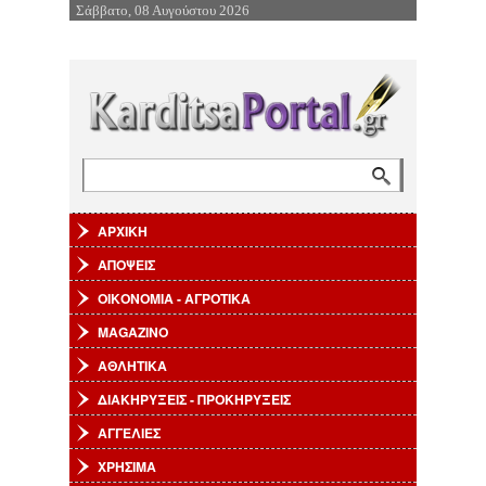
Σάββατο, 08 Αυγούστου 2026
Επιστροφή στην Πλοήγηση
Αναζήτηση
Φόρμα αναζήτησης
ΑΡΧΙΚΗ
ΑΠΟΨΕΙΣ
ΟΙΚΟΝΟΜΙΑ - ΑΓΡΟΤΙΚΑ
MAGAZINO
ΑΘΛΗΤΙΚΑ
ΔΙΑΚΗΡΥΞΕΙΣ - ΠΡΟΚΗΡΥΞΕΙΣ
ΑΓΓΕΛΙΕΣ
ΧΡΗΣΙΜΑ