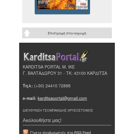
Επιστροφή στην κορυφή
KARDITSA PORTAL Μ. ΙΚΕ
Γ. ΒΑΛΤΑΔΩΡΟΥ 31 - ΤΚ: 43100 ΚΑΡΔΙΤΣΑ
Τηλ:
(+30) 24410 72888
e-mail:
karditsaportal@gmail.com
ΔΙΕΥΘΥΝΣΗ ΤΣΟΜΠΑΝΙΔΗΣ ΧΡΥΣΟΣΤΟΜΟΣ
Ακολουθήστε μας!
Γίνετε συνδρομητές στο RSS Feed