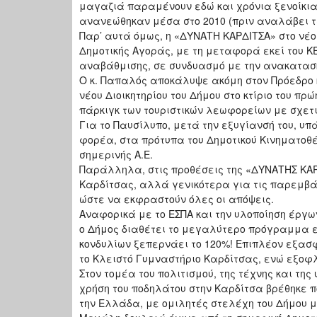
μαγαζιά παραμένουν εδώ και χρόνια ξενοίκια
ανανεώθηκαν μέσα στο 2010 (πριν αναλάβει τα
Παρ’ αυτά όμως, η «ΔΥΝΑΤΗ ΚΑΡΔΙΤΣΑ» στο νέ
Δημοτικής Αγοράς, με τη μεταφορά εκεί του Κ
αναβάθμισης, σε συνδυασμό με την ανακατασκ
Ο κ. Παπαλός αποκάλυψε ακόμη στον Πρόεδρο κ
νέου Διοικητηρίου του Δήμου στο κτίριο του πρώ
πάρκιγκ των τουριστικών λεωφορείων με σχε
Για το Παυσίλυπο, μετά την εξυγίανσή του, υπ
φορέα, στα πρότυπα του Δημοτικού Κινηματοθ
σημερινής Α.Ε.
Παράλληλα, στις προθέσεις της «ΔΥΝΑΤΗΣ ΚΑΡ
Καρδίτσας, αλλά γενικότερα για τις παρεμβάσ
ώστε να εκφραστούν όλες οι απόψεις.
Αναφορικά με το ΕΣΠΑ και την υλοποίηση έργων
ο Δήμος διαθέτει το μεγαλύτερο πρόγραμμα ε
κονδυλίων ξεπερνάει το 120%! Επιπλέον εξασφ
το Κλειστό Γυμναστήριο Καρδίτσας, ενώ εξοφ
Στον τομέα του πολιτισμού, της τέχνης και τ
χρήση του ποδηλάτου στην Καρδίτσα βρέθηκε 
την Ελλάδα, με ομιλητές στελέχη του Δήμου μ