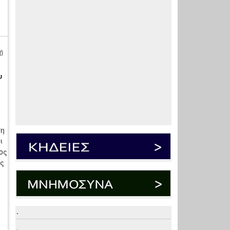
ή
υ
ση
ι
ος
υς
.
.