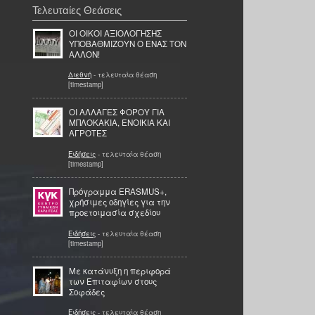
Τελευταίες Θεάσεις
ΟΙ ΟΙΚΟΙ ΑΞΙΟΛΟΓΗΣΗΣ
ΥΠΟΒΑΘΜΙΖΟΥΝ Ο ΕΝΑΣ ΤΟΝ
ΑΛΛΟΝ!
Διεθνή
- τελευταία θέαση
[timestamp]
ΟΙ ΑΛΛΑΓΕΣ ΦΟΡΟΥ ΓΙΑ
ΜΠΛΟΚΑΚΙΑ, ΕΝΟΙΚΙΑ ΚΑΙ
ΑΓΡΟΤΕΣ
Ειδήσεις
- τελευταία θέαση
[timestamp]
Πρόγραμμα ERASMUS+,
χρήσιμες οδηγίες για την
προετοιμασία σχεδίου
Ειδήσεις
- τελευταία θέαση
[timestamp]
Με κατάνυξη η περιφορά
των Επιταφίων στους
Σοφάδες
Ειδήσεις
- τελευταία θέαση