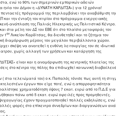
στα, ενώ το 90% των σημερινών εμπορικών αδειών
 ηνία του Δήμου η «ΔΥΝΑΤΗ ΚΑΡΔΙΤΣΑ») για 12 χρόνια!
ο πενταετές πρόγραμμά της περιλαμβάνει την αναβάθμιση τη
ΕΠ και την ένταξη του κτιρίου στο πρόγραμμα ενεργειακής
ευή-ανάπλαση της Παλιάς Ηλεκτρικής ως Πολιτιστικό Κέντρο.
αι στα μέλη του ΔΣ του ΕΒΕ ότι στο πλαίσιο μεταφοράς του
ου
ην 1
Λυκείου Καρδίτσας, θα διευθετηθεί και το ζήτημα του
τική διαμόρφωση μέρους του μεγάλου περιβάλλοντα χώρου.
άρχει σκέψη να ανατεθεί η ευθύνη λειτουργίας του σε ιδιωτικό
έατρου, χωρίς αλλαγή των χρήσεων και κατάργηση της
ΔΙΤΣΑΣ» είναι και η αναμόρφωση της κεντρικής πλατείας της
εις στο κέντρο της πόλης θα επιδιωχθεί κοινωνική διαβούλευ
 ( στα τελειώματά του) ο κ. Παπαλός τόνισε πως αυτή τη στιγ
κτελεστέων έργων που είχε ποτέ, ενώ η απορροφητικότητα
αλίστηκε χρηματοδότηση ύψους 7 εκατ. ευρώ από το Π.Δ.Ε για
λήθηκαν πάνω από 5 εκατ. ευρώ οφειλές προς προμηθευτές.
ης ψυχαγωγίας έχουν πραγματοποιηθεί πολλές εκδηλώσεις, ενώ
πολλές φορές στο επίκεντρο συνεδρίων και διοργανώσεων ανά
ας.