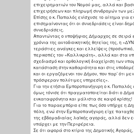
επιχειρηματιών του Νομού μας, αλλά και βασ
επιχειρήσεων και πληρωμή συνδρομών των μελ
Επίσης ο κ. Παπαλός ενίσχυσε το αίτημα για 
επισημαίνοντας ότι οι συνεδριάσεις είναι δημ
συνεδριάσεις.
Απαντώντας ο υποψήφιος Δήμαρχος σε σειρά ε
χρόνια της αυτοδιοικητικής θητείας της, η «Δ
τεράστιες ανάγκες και ελλείψεις (προσωπικό,
περικοπές του «Καλλικράτη», αλλά και στα υ
σχεδιασμό και ορθολογική διαχείριση των υπ
κατάσταση στην καθαριότητα και στις υποδομέ
και οι εργαζόμενοι του Δήμου, που παρ’ ότι μ
πρόσφεραν πολύτιμες υπηρεσίες».
Για την ετήσια Εμποροπανήγυρη ο κ. Παπαλός
όμως τόνισε ότι πραγματοποιείται διότι ο Δήμ
ευκαταφρόνητα και μάλιστα σε καιρό κρίσης!
Για το παραεμπόριο είπε πως όσο υπήρχε η Δη
πόλη, ενώ στην Εμποροπανήγυρη είχε παταχθεί
της εβδομαδιαίας λαϊκής αγοράς, αλλά δεν 
υπάρχει με την Περιφέρεια.
Σε ότι αφορά στο κτίριο της Δημοτικής Αγοράς