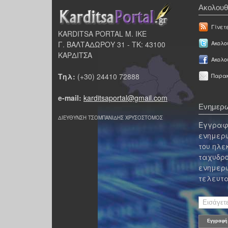
Ακολουθ
Γίνετ
KARDITSA PORTAL Μ. ΙΚΕ
Γ. ΒΑΛΤΑΔΩΡΟΥ 31 - ΤΚ: 43100
Ακολου
ΚΑΡΔΙΤΣΑ
Ακολο
Τηλ:
(+30) 24410 72888
Παρακ
e-mail:
karditsaportal@gmail.com
Ενημερω
ΔΙΕΥΘΥΝΣΗ ΤΣΟΜΠΑΝΙΔΗΣ ΧΡΥΣΟΣΤΟΜΟΣ
Εγγραφε
ενημερω
του ηλε
ταχυδρο
ενημερω
τελευτα