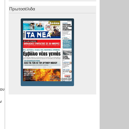
Πρωτοσέλιδα
λου
ν