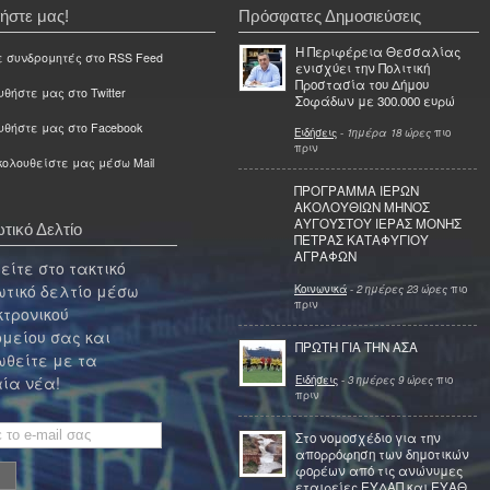
ήστε μας!
Πρόσφατες Δημοσιεύσεις
Η Περιφέρεια Θεσσαλίας
ε συνδρομητές στο RSS Feed
ενισχύει την Πολιτική
Προστασία του Δήμου
θήστε μας στο Twitter
Σοφάδων με 300.000 ευρώ
υθήστε μας στο Facebook
Ειδήσεις
-
1ημέρα 18 ώρες
πιο
πριν
ολουθείστε μας μέσω Mail
ΠΡΟΓΡΑΜΜΑ ΙΕΡΩΝ
ΑΚΟΛΟΥΘΙΩΝ ΜΗΝΟΣ
ΑΥΓΟΥΣΤΟΥ ΙΕΡΑΣ ΜΟΝΗΣ
τικό Δελτίο
ΠΕΤΡΑΣ ΚΑΤΑΦΥΓΙΟΥ
ΑΓΡΑΦΩΝ
ίτε στο τακτικό
τικό δελτίο μέσω
Κοινωνικά
-
2 ημέρες 23 ώρες
πιο
πριν
κτρονικού
μείου σας και
ΠΡΩΤΗ ΓΙΑ ΤΗΝ ΑΣΑ
θείτε με τα
Ειδήσεις
-
3 ημέρες 9 ώρες
πιο
ία νέα!
πριν
Στο νομοσχέδιο για την
απορρόφηση των δημοτικών
φορέων από τις ανώνυμες
εταιρείες ΕΥΔΑΠ και ΕΥΑΘ,