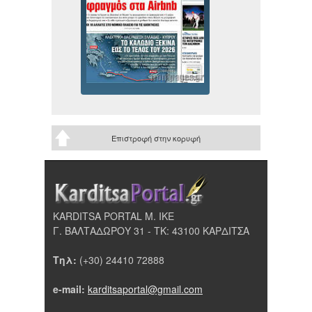
Επιστροφή στην κορυφή
KARDITSA PORTAL Μ. ΙΚΕ
Γ. ΒΑΛΤΑΔΩΡΟΥ 31 - ΤΚ: 43100 ΚΑΡΔΙΤΣΑ
Τηλ:
(+30) 24410 72888
e-mail:
karditsaportal@gmail.com