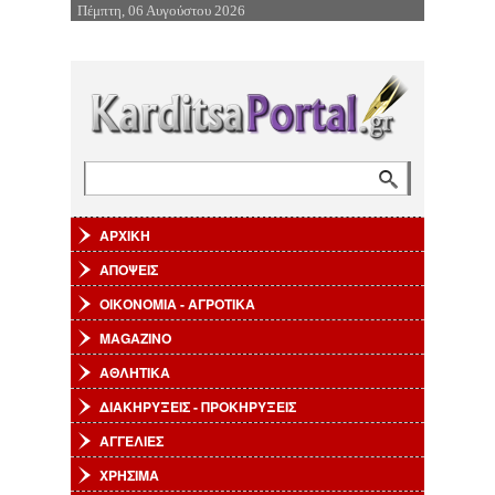
Πέμπτη, 06 Αυγούστου 2026
Επιστροφή στην Πλοήγηση
Αναζήτηση
Φόρμα αναζήτησης
ΑΡΧΙΚΗ
ΑΠΟΨΕΙΣ
ΟΙΚΟΝΟΜΙΑ - ΑΓΡΟΤΙΚΑ
MAGAZINO
ΑΘΛΗΤΙΚΑ
ΔΙΑΚΗΡΥΞΕΙΣ - ΠΡΟΚΗΡΥΞΕΙΣ
ΑΓΓΕΛΙΕΣ
ΧΡΗΣΙΜΑ