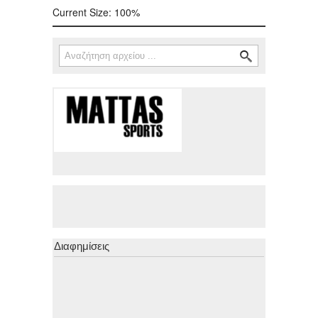
Current Size:
100%
Αναζήτηση
Φόρμα αναζήτησης
Διαφημίσεις