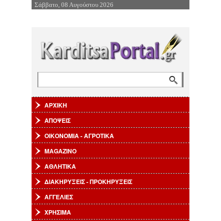
Σάββατο, 08 Αυγούστου 2026
Επιστροφή στην Πλοήγηση
Αναζήτηση
Φόρμα αναζήτησης
ΑΡΧΙΚΗ
ΑΠΟΨΕΙΣ
ΟΙΚΟΝΟΜΙΑ - ΑΓΡΟΤΙΚΑ
MAGAZINO
ΑΘΛΗΤΙΚΑ
ΔΙΑΚΗΡΥΞΕΙΣ - ΠΡΟΚΗΡΥΞΕΙΣ
ΑΓΓΕΛΙΕΣ
ΧΡΗΣΙΜΑ