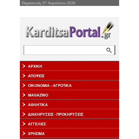
Παρασκευή, 07 Αυγούστου 2026
Επιστροφή στην Πλοήγηση
Αναζήτηση
Φόρμα αναζήτησης
ΑΡΧΙΚΗ
ΑΠΟΨΕΙΣ
ΟΙΚΟΝΟΜΙΑ - ΑΓΡΟΤΙΚΑ
MAGAZINO
ΑΘΛΗΤΙΚΑ
ΔΙΑΚΗΡΥΞΕΙΣ - ΠΡΟΚΗΡΥΞΕΙΣ
ΑΓΓΕΛΙΕΣ
ΧΡΗΣΙΜΑ