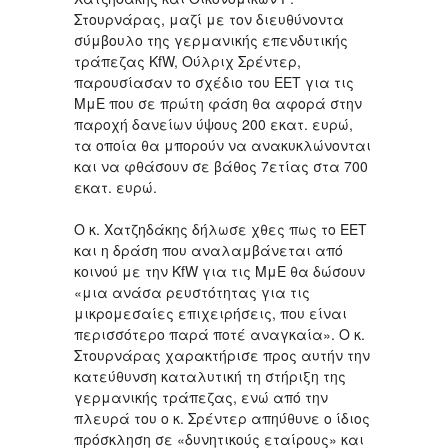
Στουρνάρας, μαζί με τον διευθύνοντα
σύμβουλο της γερμανικής επενδυτικής
τράπεζας ΚfW, Ούλριχ Σρέντερ,
παρουσίασαν το σχέδιο του ΕΕΤ για τις
ΜμΕ που σε πρώτη φάση θα αφορά στην
παροχή δανείων ύψους 200 εκατ. ευρώ,
τα οποία θα μπορούν να ανακυκλώνονται
και να φθάσουν σε βάθος 7ετίας στα 700
εκατ. ευρώ.
Ο κ. Χατζηδάκης δήλωσε χθες πως το ΕΕΤ
και η δράση που αναλαμβάνεται από
κοινού με την KfW για τις ΜμΕ θα δώσουν
«μια ανάσα ρευστότητας για τις
μικρομεσαίες επιχειρήσεις, που είναι
περισσότερο παρά ποτέ αναγκαία». Ο κ.
Στουρνάρας χαρακτήρισε προς αυτήν την
κατεύθυνση καταλυτική τη στήριξη της
γερμανικής τράπεζας, ενώ από την
πλευρά του ο κ. Σρέντερ απηύθυνε ο ίδιος
πρόσκληση σε «δυνητικούς εταίρους» και