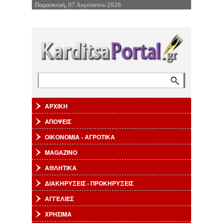
Παρασκευή, 07 Αυγούστου 2026
Επιστροφή στην Πλοήγηση
Αναζήτηση
Φόρμα αναζήτησης
ΑΡΧΙΚΗ
ΑΠΟΨΕΙΣ
ΟΙΚΟΝΟΜΙΑ - ΑΓΡΟΤΙΚΑ
MAGAZINO
ΑΘΛΗΤΙΚΑ
ΔΙΑΚΗΡΥΞΕΙΣ - ΠΡΟΚΗΡΥΞΕΙΣ
ΑΓΓΕΛΙΕΣ
ΧΡΗΣΙΜΑ