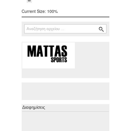
Current Size:
100%
Αναζήτηση
Φόρμα αναζήτησης
Διαφημίσεις