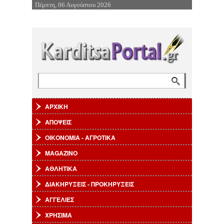
Πέμπτη, 06 Αυγούστου 2026
Επιστροφή στην Πλοήγηση
Αναζήτηση
Φόρμα αναζήτησης
ΑΡΧΙΚΗ
ΑΠΟΨΕΙΣ
ΟΙΚΟΝΟΜΙΑ - ΑΓΡΟΤΙΚΑ
MAGAZINO
ΑΘΛΗΤΙΚΑ
ΔΙΑΚΗΡΥΞΕΙΣ - ΠΡΟΚΗΡΥΞΕΙΣ
ΑΓΓΕΛΙΕΣ
ΧΡΗΣΙΜΑ