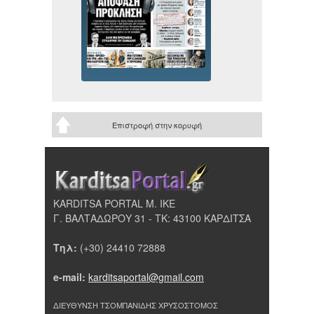
Επιστροφή στην κορυφή
KARDITSA PORTAL Μ. ΙΚΕ
Γ. ΒΑΛΤΑΔΩΡΟΥ 31 - ΤΚ: 43100 ΚΑΡΔΙΤΣΑ
Τηλ:
(+30) 24410 72888
e-mail:
karditsaportal@gmail.com
ΔΙΕΥΘΥΝΣΗ ΤΣΟΜΠΑΝΙΔΗΣ ΧΡΥΣΟΣΤΟΜΟΣ