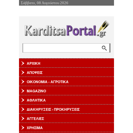
Σάββατο, 08 Αυγούστου 2026
Επιστροφή στην Πλοήγηση
Αναζήτηση
Φόρμα αναζήτησης
ΑΡΧΙΚΗ
ΑΠΟΨΕΙΣ
ΟΙΚΟΝΟΜΙΑ - ΑΓΡΟΤΙΚΑ
MAGAZINO
ΑΘΛΗΤΙΚΑ
ΔΙΑΚΗΡΥΞΕΙΣ - ΠΡΟΚΗΡΥΞΕΙΣ
ΑΓΓΕΛΙΕΣ
ΧΡΗΣΙΜΑ