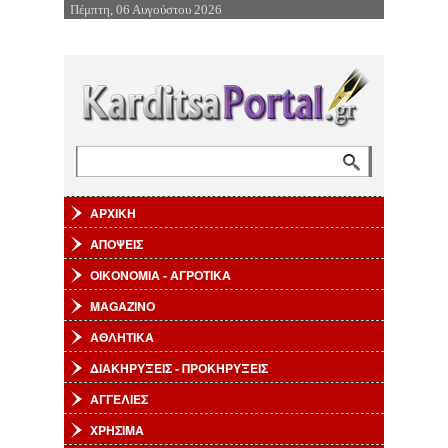
Πέμπτη, 06 Αυγούστου 2026
Επιστροφή στην Πλοήγηση
Αναζήτηση
Φόρμα αναζήτησης
ΑΡΧΙΚΗ
ΑΠΟΨΕΙΣ
ΟΙΚΟΝΟΜΙΑ - ΑΓΡΟΤΙΚΑ
MAGAZINO
ΑΘΛΗΤΙΚΑ
ΔΙΑΚΗΡΥΞΕΙΣ - ΠΡΟΚΗΡΥΞΕΙΣ
ΑΓΓΕΛΙΕΣ
ΧΡΗΣΙΜΑ