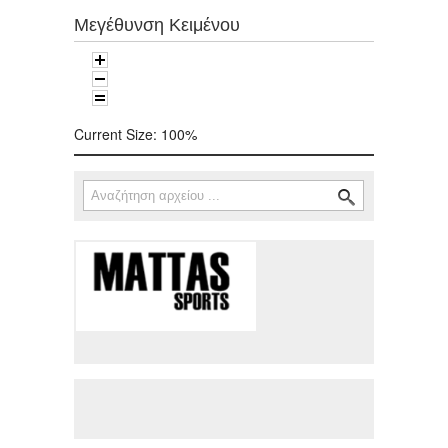
Μεγέθυνση Κειμένου
Current Size:
100%
Αναζήτηση
Φόρμα αναζήτησης