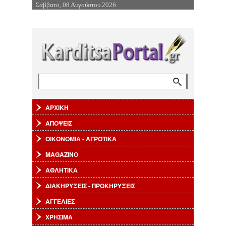
Σάββατο, 08 Αυγούστου 2026
Επιστροφή στην Πλοήγηση
Αναζήτηση
Φόρμα αναζήτησης
ΑΡΧΙΚΗ
ΑΠΟΨΕΙΣ
ΟΙΚΟΝΟΜΙΑ - ΑΓΡΟΤΙΚΑ
MAGAZINO
ΑΘΛΗΤΙΚΑ
ΔΙΑΚΗΡΥΞΕΙΣ - ΠΡΟΚΗΡΥΞΕΙΣ
ΑΓΓΕΛΙΕΣ
ΧΡΗΣΙΜΑ