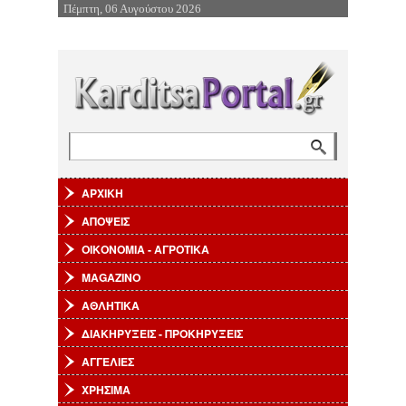
Πέμπτη, 06 Αυγούστου 2026
Επιστροφή στην Πλοήγηση
Αναζήτηση
Φόρμα αναζήτησης
ΑΡΧΙΚΗ
ΑΠΟΨΕΙΣ
ΟΙΚΟΝΟΜΙΑ - ΑΓΡΟΤΙΚΑ
MAGAZINO
ΑΘΛΗΤΙΚΑ
ΔΙΑΚΗΡΥΞΕΙΣ - ΠΡΟΚΗΡΥΞΕΙΣ
ΑΓΓΕΛΙΕΣ
ΧΡΗΣΙΜΑ