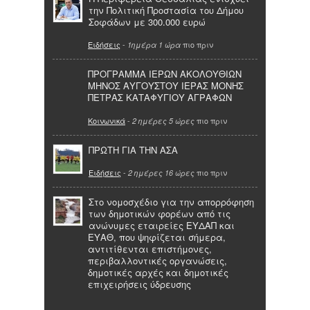
την Πολιτική Προστασία του Δήμου
Σοφάδων με 300.000 ευρώ
Ειδήσεις
-
πιο πριν
1ημέρα 1 ώρα
ΠΡΟΓΡΑΜΜΑ ΙΕΡΩΝ ΑΚΟΛΟΥΘΙΩΝ
ΜΗΝΟΣ ΑΥΓΟΥΣΤΟΥ ΙΕΡΑΣ ΜΟΝΗΣ
ΠΕΤΡΑΣ ΚΑΤΑΦΥΓΙΟΥ ΑΓΡΑΦΩΝ
Κοινωνικά
-
πιο πριν
2 ημέρες 5 ώρες
ΠΡΩΤΗ ΓΙΑ ΤΗΝ ΑΣΑ
Ειδήσεις
-
πιο πριν
2 ημέρες 16 ώρες
Στο νομοσχέδιο για την απορρόφηση
των δημοτικών φορέων από τις
ανώνυμες εταιρείες ΕΥΔΑΠ και
ΕΥΑΘ, που ψηφίζεται σήμερα,
αντιτίθενται επιστήμονες,
περιβαλλοντικές οργανώσεις,
δημοτικές αρχές και δημοτικές
επιχειρήσεις ύδρευσης