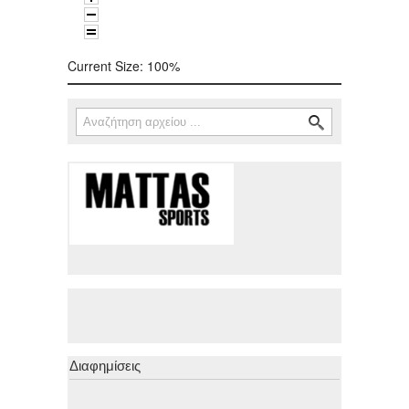
Current Size:
100%
Αναζήτηση
Φόρμα αναζήτησης
Διαφημίσεις