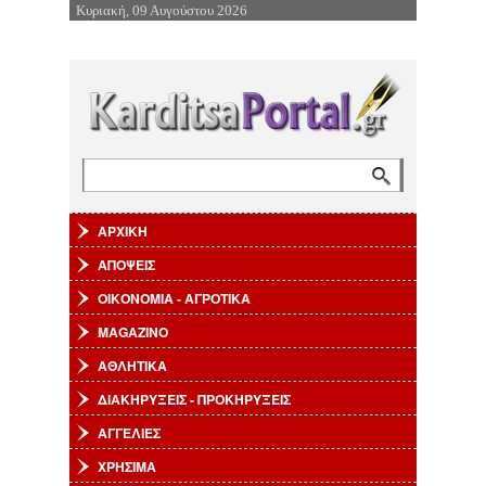
Κυριακή, 09 Αυγούστου 2026
Επιστροφή στην Πλοήγηση
Αναζήτηση
Φόρμα αναζήτησης
ΑΡΧΙΚΗ
ΑΠΟΨΕΙΣ
ΟΙΚΟΝΟΜΙΑ - ΑΓΡΟΤΙΚΑ
MAGAZINO
ΑΘΛΗΤΙΚΑ
ΔΙΑΚΗΡΥΞΕΙΣ - ΠΡΟΚΗΡΥΞΕΙΣ
ΑΓΓΕΛΙΕΣ
ΧΡΗΣΙΜΑ