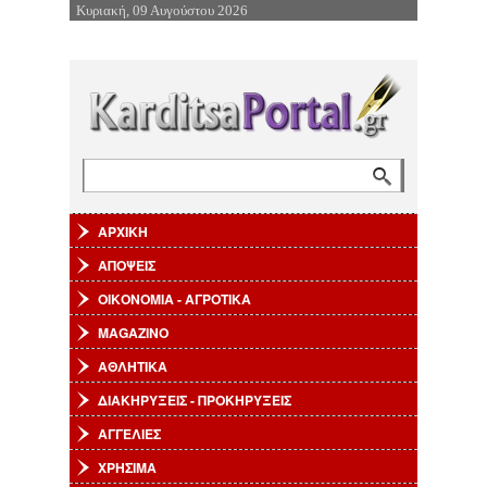
Κυριακή, 09 Αυγούστου 2026
Επιστροφή στην Πλοήγηση
Αναζήτηση
Φόρμα αναζήτησης
ΑΡΧΙΚΗ
ΑΠΟΨΕΙΣ
ΟΙΚΟΝΟΜΙΑ - ΑΓΡΟΤΙΚΑ
MAGAZINO
ΑΘΛΗΤΙΚΑ
ΔΙΑΚΗΡΥΞΕΙΣ - ΠΡΟΚΗΡΥΞΕΙΣ
ΑΓΓΕΛΙΕΣ
ΧΡΗΣΙΜΑ