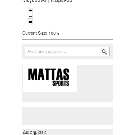
Current Size:
100%
Αναζήτηση
Φόρμα αναζήτησης
Διαφημίσεις