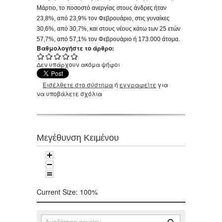
Μάρτιο, το ποσοστό ανεργίας στους άνδρες ήταν
23,8%, από 23,9% τον Φεβρουάριο, στις γυναίκες
30,6%, από 30,7%, και στους νέους κάτω των 25 ετών
57,7%, από 57,1% τον Φεβρουάριο ή 173.000 άτομα.
Βαθμολογήστε το άρθρο:
Δεν υπάρχουν ακόμα ψήφοι
Εισέλθετε στο σύστημα
ή
εγγραφείτε
για
να υποβάλετε σχόλια
Μεγέθυνση Κειμένου
Current Size:
100%
Αναζήτηση
Φόρμα αναζήτησης