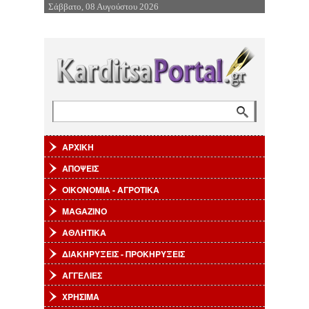
Σάββατο, 08 Αυγούστου 2026
Επιστροφή στην Πλοήγηση
Αναζήτηση
Φόρμα αναζήτησης
ΑΡΧΙΚΗ
ΑΠΟΨΕΙΣ
ΟΙΚΟΝΟΜΙΑ - ΑΓΡΟΤΙΚΑ
MAGAZINO
ΑΘΛΗΤΙΚΑ
ΔΙΑΚΗΡΥΞΕΙΣ - ΠΡΟΚΗΡΥΞΕΙΣ
ΑΓΓΕΛΙΕΣ
ΧΡΗΣΙΜΑ