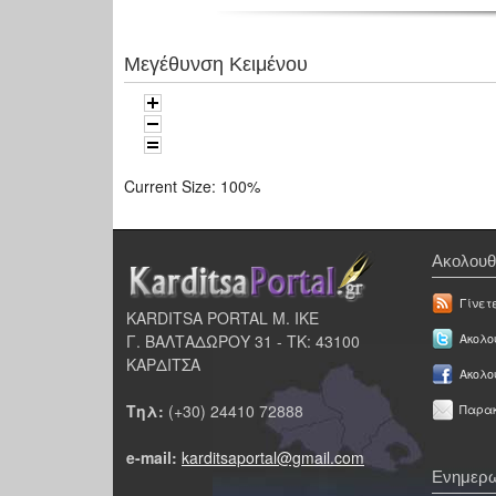
Μεγέθυνση Κειμένου
Current Size:
100%
Ακολουθ
Γίνετ
KARDITSA PORTAL Μ. ΙΚΕ
Γ. ΒΑΛΤΑΔΩΡΟΥ 31 - ΤΚ: 43100
Ακολου
ΚΑΡΔΙΤΣΑ
Ακολο
Τηλ:
(+30) 24410 72888
Παρακ
e-mail:
karditsaportal@gmail.com
Ενημερω