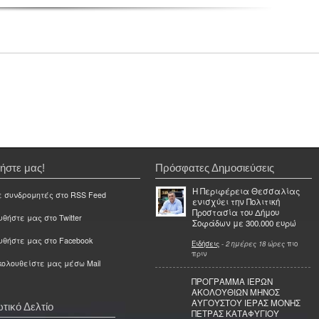
ήστε μας!
Πρόσφατες Δημοσιεύσεις
Η Περιφέρεια Θεσσαλίας
ε συνδρομητές στο RSS Feed
ενισχύει την Πολιτική
Προστασία του Δήμου
θήστε μας στο Twitter
Σοφάδων με 300.000 ευρώ
υθήστε μας στο Facebook
Ειδήσεις
-
2 ημέρες 18 ώρες
πιο
πριν
ολουθείστε μας μέσω Mail
ΠΡΟΓΡΑΜΜΑ ΙΕΡΩΝ
ΑΚΟΛΟΥΘΙΩΝ ΜΗΝΟΣ
ΑΥΓΟΥΣΤΟΥ ΙΕΡΑΣ ΜΟΝΗΣ
τικό Δελτίο
ΠΕΤΡΑΣ ΚΑΤΑΦΥΓΙΟΥ