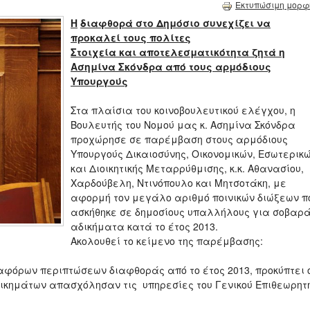
Εκτυπώσιμη μορφ
H
διαφθορά στο Δημόσιο συνεχίζει να
προκαλεί τους πολίτες
Στοιχεία και αποτελεσματικότητα ζητά η
Ασημίνα Σκόνδρα από τους αρμόδιους
Υπουργούς
Στα πλαίσια του κοινοβουλευτικού ελέγχου, η
Βουλευτής του Νομού μας κ. Ασημίνα Σκόνδρα
προχώρησε σε παρέμβαση στους αρμόδιους
Υπουργούς Δικαιοσύνης, Οικονομικών, Εσωτερικ
και Διοικητικής Μεταρρύθμισης, κ.κ. Αθανασίου,
Χαρδούβελη, Ντινόπουλο και Μητσοτάκη, με
αφορμή τον μεγάλο αριθμό ποινικών διώξεων π
ασκήθηκε σε δημοσίους υπαλλήλους για σοβαρ
αδικήματα κατά το έτος 2013.
Ακολουθεί το κείμενο της παρέμβασης:
αφόρων περιπτώσεων διαφθοράς από το έτος 2013, προκύπτει 
ικημάτων απασχόλησαν τις υπηρεσίες του Γενικού Επιθεωρητ