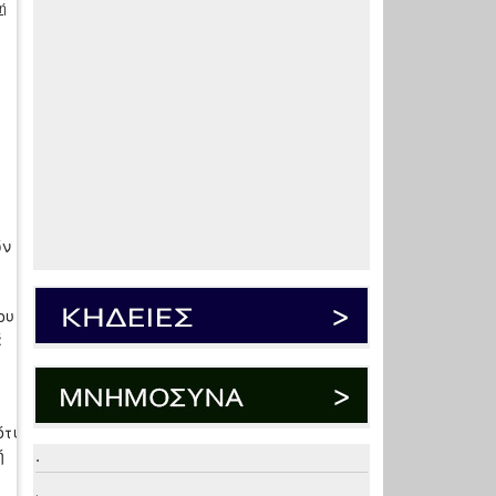
ή
ών
ου
ά
ότι
ή
.
.