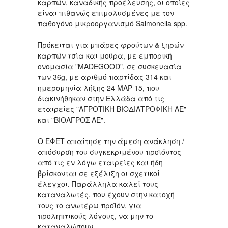
καρπών, καναδικής προέλευσης, οι οποίες
είναι πιθανώς επιμολυσμένες με τον
παθογόνο μικροοργανισμό Salmonella spp.
Πρόκειται για μπάρες φρούτων & ξηρών
καρπών τσία και μούρα, με εμπορική
ονομασία "MADEGOOD", σε συσκευασία
των 36g, με αριθμό παρτίδας 314 και
ημερομηνία λήξης 24 MAΡ 15, που
διακινήθηκαν στην Ελλάδα από τις
εταιρείες "ΑΓΡΟΤΙΚΗ ΒΙΟΔΙΑΤΡΟΦΙΚΗ ΑΕ"
και "BIOAΓΡΟΣ ΑΕ".
Ο ΕΦΕΤ απαίτησε την άμεση ανάκληση /
απόσυρση του συγκεκριμένου προϊόντος
από τις εν λόγω εταιρείες και ήδη
βρίσκονται σε εξέλιξη οι σχετικοί
έλεγχοι. Παράλληλα καλεί τους
καταναλωτές, που έχουν στην κατοχή
τους το ανωτέρω προϊόν, για
προληπτικούς λόγους, να μην το
καταναλώσουν.