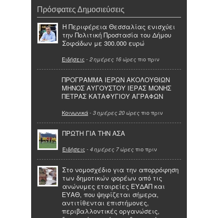
Πρόσφατες Δημοσιεύσεις
Η Περιφέρεια Θεσσαλίας ενισχύει
την Πολιτική Προστασία του Δήμου
Σοφάδων με 300.000 ευρώ
Ειδήσεις
-
πιο πριν
2 ημέρες 16 ώρες
ΠΡΟΓΡΑΜΜΑ ΙΕΡΩΝ ΑΚΟΛΟΥΘΙΩΝ
ΜΗΝΟΣ ΑΥΓΟΥΣΤΟΥ ΙΕΡΑΣ ΜΟΝΗΣ
ΠΕΤΡΑΣ ΚΑΤΑΦΥΓΙΟΥ ΑΓΡΑΦΩΝ
Κοινωνικά
-
πιο πριν
3 ημέρες 20 ώρες
ΠΡΩΤΗ ΓΙΑ ΤΗΝ ΑΣΑ
Ειδήσεις
-
πιο πριν
4 ημέρες 7 ώρες
Στο νομοσχέδιο για την απορρόφηση
των δημοτικών φορέων από τις
ανώνυμες εταιρείες ΕΥΔΑΠ και
ΕΥΑΘ, που ψηφίζεται σήμερα,
αντιτίθενται επιστήμονες,
περιβαλλοντικές οργανώσεις,