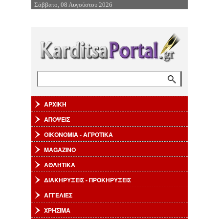
Σάββατο, 08 Αυγούστου 2026
Επιστροφή στην Πλοήγηση
Αναζήτηση
Φόρμα αναζήτησης
ΑΡΧΙΚΗ
ΑΠΟΨΕΙΣ
ΟΙΚΟΝΟΜΙΑ - ΑΓΡΟΤΙΚΑ
MAGAZINO
ΑΘΛΗΤΙΚΑ
ΔΙΑΚΗΡΥΞΕΙΣ - ΠΡΟΚΗΡΥΞΕΙΣ
ΑΓΓΕΛΙΕΣ
ΧΡΗΣΙΜΑ