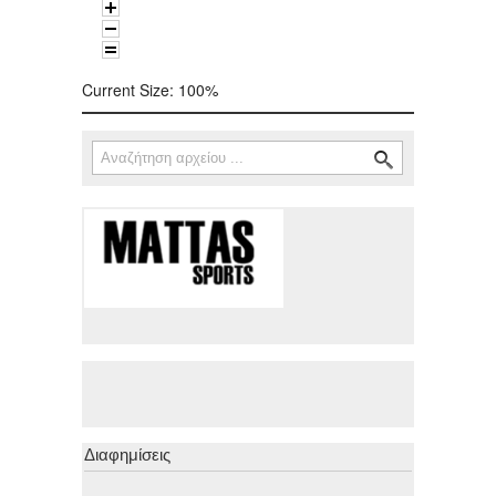
Current Size:
100%
Αναζήτηση
Φόρμα αναζήτησης
Διαφημίσεις