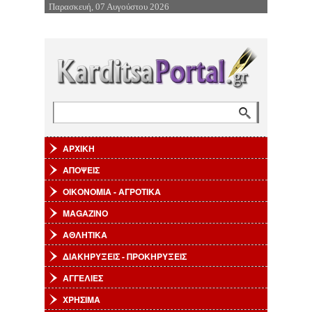
Παρασκευή, 07 Αυγούστου 2026
Επιστροφή στην Πλοήγηση
Αναζήτηση
Φόρμα αναζήτησης
ΑΡΧΙΚΗ
ΑΠΟΨΕΙΣ
ΟΙΚΟΝΟΜΙΑ - ΑΓΡΟΤΙΚΑ
MAGAZINO
ΑΘΛΗΤΙΚΑ
ΔΙΑΚΗΡΥΞΕΙΣ - ΠΡΟΚΗΡΥΞΕΙΣ
ΑΓΓΕΛΙΕΣ
ΧΡΗΣΙΜΑ