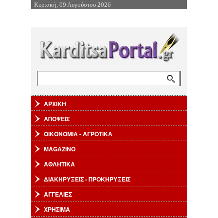
Κυριακή, 09 Αυγούστου 2026
Επιστροφή στην Πλοήγηση
Αναζήτηση
Φόρμα αναζήτησης
ΑΡΧΙΚΗ
ΑΠΟΨΕΙΣ
ΟΙΚΟΝΟΜΙΑ - ΑΓΡΟΤΙΚΑ
MAGAZINO
ΑΘΛΗΤΙΚΑ
ΔΙΑΚΗΡΥΞΕΙΣ - ΠΡΟΚΗΡΥΞΕΙΣ
ΑΓΓΕΛΙΕΣ
ΧΡΗΣΙΜΑ