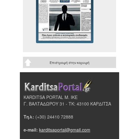
Επιστροφή στην κορυφή
KARDITSA PORTAL Μ. ΙΚΕ
Γ. ΒΑΛΤΑΔΩΡΟΥ 31 - ΤΚ: 43100 ΚΑΡΔΙΤΣΑ
Τηλ:
(+30) 24410 72888
e-mail:
karditsaportal@gmail.com