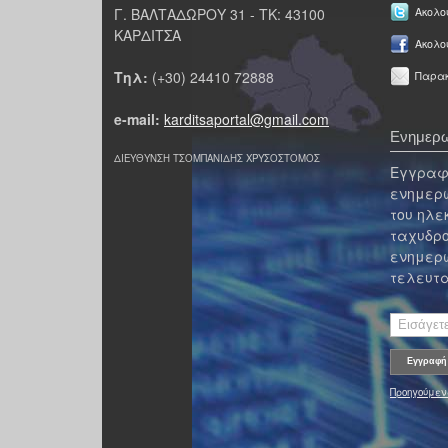
Γ. ΒΑΛΤΑΔΩΡΟΥ 31 - ΤΚ: 43100
Ακολου
ΚΑΡΔΙΤΣΑ
Ακολο
Τηλ:
(+30) 24410 72888
Παρακ
e-mail:
karditsaportal@gmail.com
Ενημερω
ΔΙΕΥΘΥΝΣΗ ΤΣΟΜΠΑΝΙΔΗΣ ΧΡΥΣΟΣΤΟΜΟΣ
Εγγραφε
ενημερω
του ηλε
ταχυδρο
ενημερω
τελευτα
Προηγούμεν