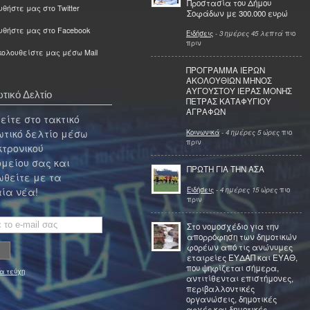
Προστασία του Δήμου
θήστε μας στο Twitter
Σοφάδων με 300.000 ευρώ
υθήστε μας στο Facebook
Ειδήσεις
-
3 ημέρες 45 λεπτά
πιο
πριν
ολουθείστε μας μέσω Mail
ΠΡΟΓΡΑΜΜΑ ΙΕΡΩΝ
ΑΚΟΛΟΥΘΙΩΝ ΜΗΝΟΣ
ΑΥΓΟΥΣΤΟΥ ΙΕΡΑΣ ΜΟΝΗΣ
τικό Δελτίο
ΠΕΤΡΑΣ ΚΑΤΑΦΥΓΙΟΥ
ΑΓΡΑΦΩΝ
ίτε στο τακτικό
τικό δελτίο μέσω
Κοινωνικά
-
4 ημέρες 5 ώρες
πιο
πριν
κτρονικού
μείου σας και
ΠΡΩΤΗ ΓΙΑ ΤΗΝ ΑΣΑ
θείτε με τα
Ειδήσεις
-
4 ημέρες 15 ώρες
πιο
ία νέα!
πριν
Στο νομοσχέδιο για την
απορρόφηση των δημοτικών
φορέων από τις ανώνυμες
εταιρείες ΕΥΔΑΠ και ΕΥΑΘ,
που ψηφίζεται σήμερα,
α τεύχη
αντιτίθενται επιστήμονες,
περιβαλλοντικές
οργανώσεις, δημοτικές
αρχές και δημοτικές