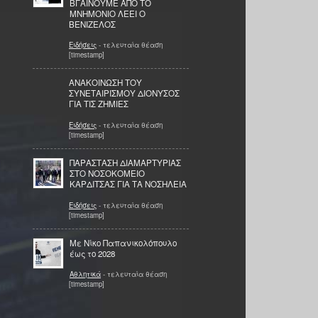
ΒΓΑΙΝΟΥΜΕ ΑΠΟ ΤΟ
ΜΝΗΜΟΝΙΟ ΛΕΕΙ Ο
ΒΕΝΙΖΕΛΟΣ
Ειδήσεις
- τελευταία θέαση
[timestamp]
ΑΝΑΚΟΙΝΩΣΗ ΤΟΥ
ΣΥΝΕΤΑΙΡΙΣΜΟΥ ΔΙΟΝΥΣΟΣ
ΓΙΑ ΤΙΣ ΖΗΜΙΕΣ
Ειδήσεις
- τελευταία θέαση
[timestamp]
ΠΑΡΑΣΤΑΣΗ ΔΙΑΜΑΡΤΥΡΙΑΣ
ΣΤΟ ΝΟΣΟΚΟΜΕΙΟ
ΚΑΡΔΙΤΣΑΣ ΓΙΑ ΤΑ ΝΟΣΗΛΕΙΑ
Ειδήσεις
- τελευταία θέαση
[timestamp]
Με Νίκο Παπανικολόπουλο
έως το 2028
Αθλητικά
- τελευταία θέαση
[timestamp]