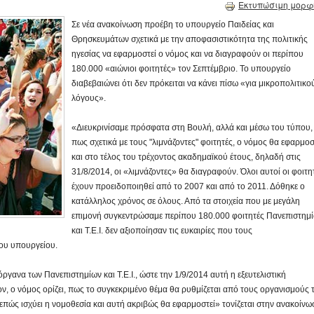
Εκτυπώσιμη μορφ
Σε νέα ανακοίνωση προέβη το υπουργείο Παιδείας και
Θρησκευμάτων σχετικά με την αποφασιστικότητα της πολιτικής
ηγεσίας να εφαρμοστεί ο νόμος και να διαγραφούν οι περίπου
180.000
«
αιώνιοι φοιτητές
»
τον Σεπτέμβριο. Το υπουργείο
διαβεβαιώνει ότι δεν πρόκειται να κάνει πίσω
«
για μικροπολιτικο
λόγους
».
«Διευκρινίσαμε πρόσφατα στη Βουλή, αλλά και μέσω του τύπου,
πως σχετικά με τους "λιμνάζοντες" φοιτητές, ο νόμος θα εφαρμοσ
και στο τέλος του τρέχοντος ακαδημαϊκού έτους, δηλαδή στις
31/8/2014, οι «λιμνάζοντες» θα διαγραφούν. Όλοι αυτοί οι φοιτη
έχουν προειδοποιηθεί από το 2007 και από το 2011. Δόθηκε ο
κατάλληλος χρόνος σε όλους. Από τα στοιχεία που με μεγάλη
επιμονή συγκεντρώσαμε περίπου 180.000 φοιτητές Πανεπιστημ
και Τ.Ε.Ι. δεν αξιοποίησαν τις ευκαιρίες που τους
ου υπουργείου.
όργανα των Πανεπιστημίων και Τ.Ε.Ι., ώστε την 1/9/2014 αυτή η εξευτελιστική
ν, ο νόμος ορίζει, πως το συγκεκριμένο θέμα θα ρυθμίζεται από τους οργανισμούς 
επώς ισχύει η νομοθεσία και αυτή ακριβώς θα εφαρμοστεί» τονίζεται στην ανακοίνω