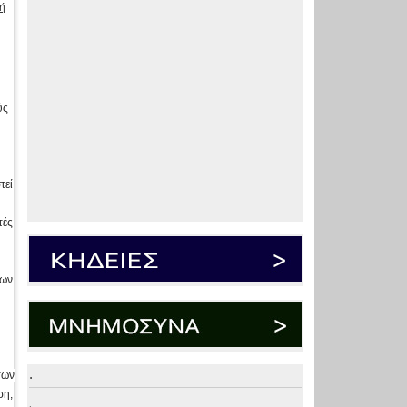
ή
ύς
τεί
τές
ίων
.
των
ση,
.