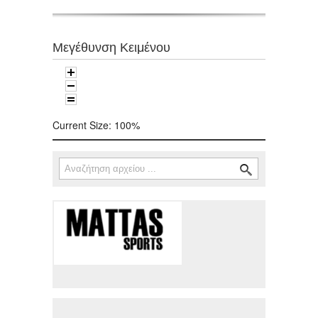
Μεγέθυνση Κειμένου
Current Size:
100%
Αναζήτηση
Φόρμα αναζήτησης