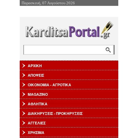
Παρασκευή, 07 Αυγούστου 2026
Επιστροφή στην Πλοήγηση
Αναζήτηση
Φόρμα αναζήτησης
ΑΡΧΙΚΗ
ΑΠΟΨΕΙΣ
ΟΙΚΟΝΟΜΙΑ - ΑΓΡΟΤΙΚΑ
MAGAZINO
ΑΘΛΗΤΙΚΑ
ΔΙΑΚΗΡΥΞΕΙΣ - ΠΡΟΚΗΡΥΞΕΙΣ
ΑΓΓΕΛΙΕΣ
ΧΡΗΣΙΜΑ