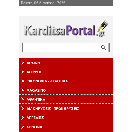
Πέμπτη, 06 Αυγούστου 2026
Επιστροφή στην Πλοήγηση
Αναζήτηση
Φόρμα αναζήτησης
ΑΡΧΙΚΗ
ΑΠΟΨΕΙΣ
ΟΙΚΟΝΟΜΙΑ - ΑΓΡΟΤΙΚΑ
MAGAZINO
ΑΘΛΗΤΙΚΑ
ΔΙΑΚΗΡΥΞΕΙΣ - ΠΡΟΚΗΡΥΞΕΙΣ
ΑΓΓΕΛΙΕΣ
ΧΡΗΣΙΜΑ