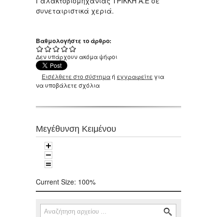
Γαλακτοβιομηχανίας ΤΡΙΚΚΗ Α.Ε σε
συνεταιριστικά χεριά.
Βαθμολογήστε το άρθρο:
Δεν υπάρχουν ακόμα ψήφοι
Εισέλθετε στο σύστημα
ή
εγγραφείτε
για
να υποβάλετε σχόλια
Μεγέθυνση Κειμένου
Current Size:
100%
Αναζήτηση
Φόρμα αναζήτησης