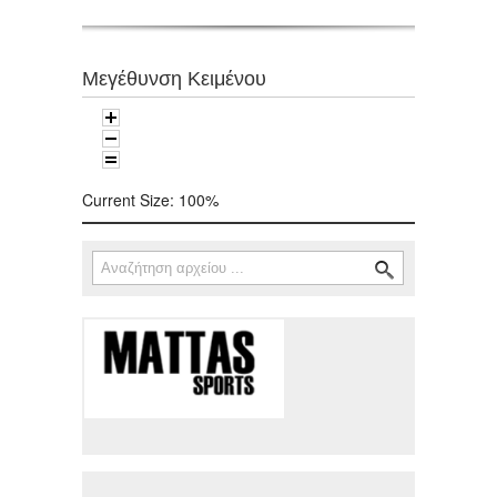
Μεγέθυνση Κειμένου
Current Size:
100%
Αναζήτηση
Φόρμα αναζήτησης