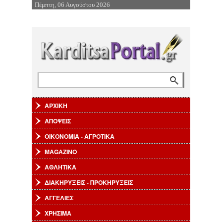
Πέμπτη, 06 Αυγούστου 2026
Επιστροφή στην Πλοήγηση
Αναζήτηση
Φόρμα αναζήτησης
ΑΡΧΙΚΗ
ΑΠΟΨΕΙΣ
ΟΙΚΟΝΟΜΙΑ - ΑΓΡΟΤΙΚΑ
MAGAZINO
ΑΘΛΗΤΙΚΑ
ΔΙΑΚΗΡΥΞΕΙΣ - ΠΡΟΚΗΡΥΞΕΙΣ
ΑΓΓΕΛΙΕΣ
ΧΡΗΣΙΜΑ