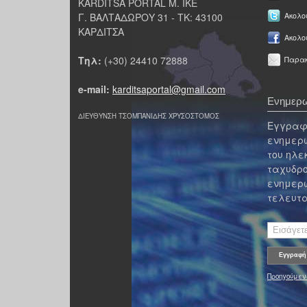
KARDITSA PORTAL Μ. ΙΚΕ
Γ. ΒΑΛΤΑΔΩΡΟΥ 31 - ΤΚ: 43100
Ακολου
ΚΑΡΔΙΤΣΑ
Ακολο
Τηλ:
(+30) 24410 72888
Παρακ
e-mail:
karditsaportal@gmail.com
Ενημερω
ΔΙΕΥΘΥΝΣΗ ΤΣΟΜΠΑΝΙΔΗΣ ΧΡΥΣΟΣΤΟΜΟΣ
Εγγραφε
ενημερω
του ηλε
ταχυδρο
ενημερω
τελευτα
Προηγούμεν