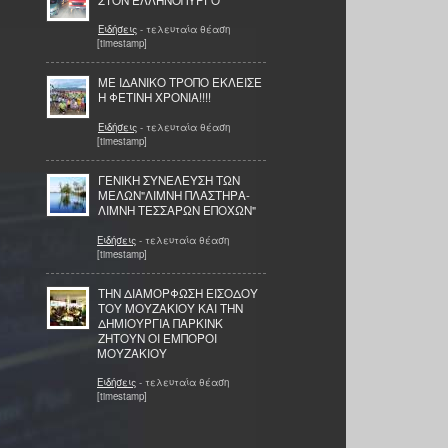
Ειδήσεις
- τελευταία θέαση
[timestamp]
ΜΕ ΙΔΑΝΙΚΟ ΤΡΟΠΟ ΕΚΛΕΙΣΕ
Η ΦΕΤΙΝΗ ΧΡΟΝΙΑ!!!!
Ειδήσεις
- τελευταία θέαση
[timestamp]
ΓΕΝΙΚΗ ΣΥΝΕΛΕΥΣΗ ΤΩΝ
ΜΕΛΩΝ"ΛΙΜΝΗ ΠΛΑΣΤΗΡΑ-
ΛΙΜΝΗ ΤΕΣΣΑΡΩΝ ΕΠΟΧΩΝ"
Ειδήσεις
- τελευταία θέαση
[timestamp]
THN ΔΙΑΜΟΡΦΩΣΗ ΕΙΣΟΔΟΥ
ΤΟΥ ΜΟΥΖΑΚΙΟΥ ΚΑΙ ΤΗΝ
ΔΗΜΙΟΥΡΓΙΑ ΠΑΡΚΙΝΚ
ΖΗΤΟΥΝ ΟΙ ΕΜΠΟΡΟΙ
ΜΟΥΖΑΚΙΟΥ
Ειδήσεις
- τελευταία θέαση
[timestamp]