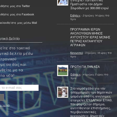
Προστασία του Δήμου
θήστε μας στο Twitter
Σοφάδων με 300.000 ευρώ
υθήστε μας στο Facebook
Ειδήσεις
-
2 ημέρες 14 ώρες
πιο
πριν
ολουθείστε μας μέσω Mail
ΠΡΟΓΡΑΜΜΑ ΙΕΡΩΝ
ΑΚΟΛΟΥΘΙΩΝ ΜΗΝΟΣ
ΑΥΓΟΥΣΤΟΥ ΙΕΡΑΣ ΜΟΝΗΣ
τικό Δελτίο
ΠΕΤΡΑΣ ΚΑΤΑΦΥΓΙΟΥ
ΑΓΡΑΦΩΝ
ίτε στο τακτικό
τικό δελτίο μέσω
Κοινωνικά
-
3 ημέρες 18 ώρες
πιο
πριν
κτρονικού
μείου σας και
ΠΡΩΤΗ ΓΙΑ ΤΗΝ ΑΣΑ
θείτε με τα
Ειδήσεις
-
4 ημέρες 5 ώρες
πιο
ία νέα!
πριν
Στο νομοσχέδιο για την
απορρόφηση των δημοτικών
φορέων από τις ανώνυμες
εταιρείες ΕΥΔΑΠ και ΕΥΑΘ,
που ψηφίζεται σήμερα,
α τεύχη
αντιτίθενται επιστήμονες,
περιβαλλοντικές
οργανώσεις, δημοτικές