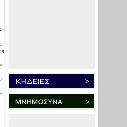
ή
ς
ς η
ων
14
υν
.
.