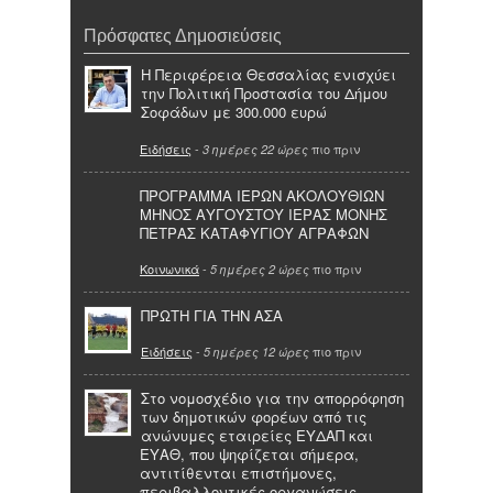
Πρόσφατες Δημοσιεύσεις
Η Περιφέρεια Θεσσαλίας ενισχύει
την Πολιτική Προστασία του Δήμου
Σοφάδων με 300.000 ευρώ
Ειδήσεις
-
πιο πριν
3 ημέρες 22 ώρες
ΠΡΟΓΡΑΜΜΑ ΙΕΡΩΝ ΑΚΟΛΟΥΘΙΩΝ
ΜΗΝΟΣ ΑΥΓΟΥΣΤΟΥ ΙΕΡΑΣ ΜΟΝΗΣ
ΠΕΤΡΑΣ ΚΑΤΑΦΥΓΙΟΥ ΑΓΡΑΦΩΝ
Κοινωνικά
-
πιο πριν
5 ημέρες 2 ώρες
ΠΡΩΤΗ ΓΙΑ ΤΗΝ ΑΣΑ
Ειδήσεις
-
πιο πριν
5 ημέρες 12 ώρες
Στο νομοσχέδιο για την απορρόφηση
των δημοτικών φορέων από τις
ανώνυμες εταιρείες ΕΥΔΑΠ και
ΕΥΑΘ, που ψηφίζεται σήμερα,
αντιτίθενται επιστήμονες,
περιβαλλοντικές οργανώσεις,