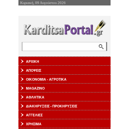
Κυριακή, 09 Αυγούστου 2026
Επιστροφή στην Πλοήγηση
Αναζήτηση
Φόρμα αναζήτησης
ΑΡΧΙΚΗ
ΑΠΟΨΕΙΣ
ΟΙΚΟΝΟΜΙΑ - ΑΓΡΟΤΙΚΑ
MAGAZINO
ΑΘΛΗΤΙΚΑ
ΔΙΑΚΗΡΥΞΕΙΣ - ΠΡΟΚΗΡΥΞΕΙΣ
ΑΓΓΕΛΙΕΣ
ΧΡΗΣΙΜΑ