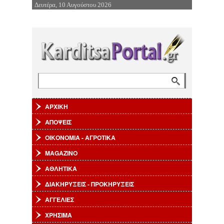
Δευτέρα, 10 Αυγούστου 2026
Επιστροφή στην Πλοήγηση
Αναζήτηση
Φόρμα αναζήτησης
ΑΡΧΙΚΗ
ΑΠΟΨΕΙΣ
ΟΙΚΟΝΟΜΙΑ - ΑΓΡΟΤΙΚΑ
MAGAZINO
ΑΘΛΗΤΙΚΑ
ΔΙΑΚΗΡΥΞΕΙΣ - ΠΡΟΚΗΡΥΞΕΙΣ
ΑΓΓΕΛΙΕΣ
ΧΡΗΣΙΜΑ